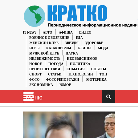
IT NEWS
АВТО
АФИША
ВИДЕО
ВОЕННОЕ ОБОЗРЕНИЕ
ЕДА
ЖЕНСКИЙ КЛУБ
ЗВЕЗДЫ
ЗДОРОВЬЕ
ИГРЫ
КАТАКЛИЗМЫ
КЛИПЫ
МОДА
МУЖСКОЙ КЛУБ
НАУКА
НЕДВИЖИМОСТЬ
НЕОБЪЯСНИМОЕ
НОВОЕ
ПОГОДА
ПОЛИТИКА
ПРОИСШЕСТВИЯ
СОБЫТИЯ
СОВЕТЫ
СПОРТ
СТАТЬИ
ТЕХНОЛОГИИ
ТОП
ФОТО
ФОТОРЕПОРТАЖИ
ЭЗОТЕРИКА
ЭКОНОМИКА
ЮМОР
Меню