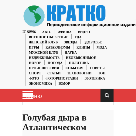
IT NEWS
АВТО
АФИША
ВИДЕО
ВОЕННОЕ ОБОЗРЕНИЕ
ЕДА
ЖЕНСКИЙ КЛУБ
ЗВЕЗДЫ
ЗДОРОВЬЕ
ИГРЫ
КАТАКЛИЗМЫ
КЛИПЫ
МОДА
МУЖСКОЙ КЛУБ
НАУКА
НЕДВИЖИМОСТЬ
НЕОБЪЯСНИМОЕ
НОВОЕ
ПОГОДА
ПОЛИТИКА
ПРОИСШЕСТВИЯ
СОБЫТИЯ
СОВЕТЫ
СПОРТ
СТАТЬИ
ТЕХНОЛОГИИ
ТОП
ФОТО
ФОТОРЕПОРТАЖИ
ЭЗОТЕРИКА
ЭКОНОМИКА
ЮМОР
Меню
Голубая дыра в
Атлантическом