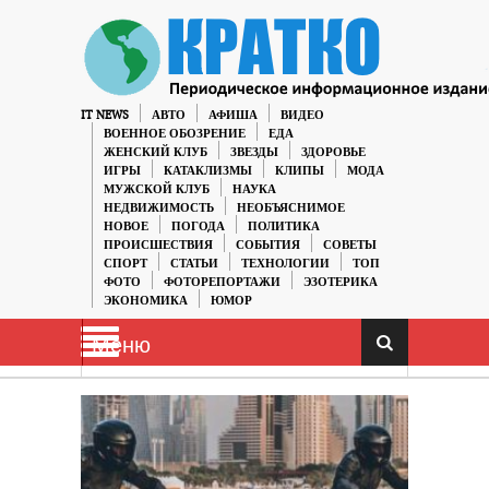
IT NEWS
АВТО
АФИША
ВИДЕО
ВОЕННОЕ ОБОЗРЕНИЕ
ЕДА
ЖЕНСКИЙ КЛУБ
ЗВЕЗДЫ
ЗДОРОВЬЕ
ИГРЫ
КАТАКЛИЗМЫ
КЛИПЫ
МОДА
МУЖСКОЙ КЛУБ
НАУКА
НЕДВИЖИМОСТЬ
НЕОБЪЯСНИМОЕ
НОВОЕ
ПОГОДА
ПОЛИТИКА
ПРОИСШЕСТВИЯ
СОБЫТИЯ
СОВЕТЫ
СПОРТ
СТАТЬИ
ТЕХНОЛОГИИ
ТОП
ФОТО
ФОТОРЕПОРТАЖИ
ЭЗОТЕРИКА
ЭКОНОМИКА
ЮМОР
Меню