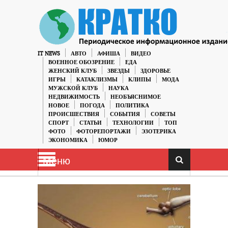
IT NEWS
АВТО
АФИША
ВИДЕО
ВОЕННОЕ ОБОЗРЕНИЕ
ЕДА
ЖЕНСКИЙ КЛУБ
ЗВЕЗДЫ
ЗДОРОВЬЕ
ИГРЫ
КАТАКЛИЗМЫ
КЛИПЫ
МОДА
МУЖСКОЙ КЛУБ
НАУКА
НЕДВИЖИМОСТЬ
НЕОБЪЯСНИМОЕ
НОВОЕ
ПОГОДА
ПОЛИТИКА
ПРОИСШЕСТВИЯ
СОБЫТИЯ
СОВЕТЫ
СПОРТ
СТАТЬИ
ТЕХНОЛОГИИ
ТОП
ФОТО
ФОТОРЕПОРТАЖИ
ЭЗОТЕРИКА
ЭКОНОМИКА
ЮМОР
Меню