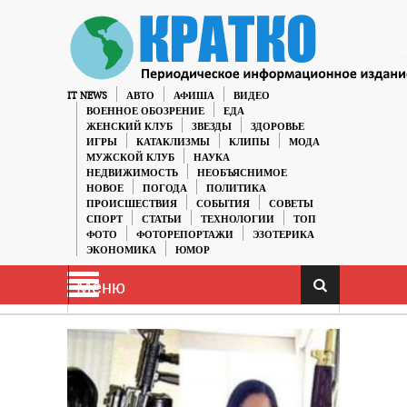
IT NEWS
АВТО
АФИША
ВИДЕО
ВОЕННОЕ ОБОЗРЕНИЕ
ЕДА
ЖЕНСКИЙ КЛУБ
ЗВЕЗДЫ
ЗДОРОВЬЕ
ИГРЫ
КАТАКЛИЗМЫ
КЛИПЫ
МОДА
МУЖСКОЙ КЛУБ
НАУКА
НЕДВИЖИМОСТЬ
НЕОБЪЯСНИМОЕ
НОВОЕ
ПОГОДА
ПОЛИТИКА
ПРОИСШЕСТВИЯ
СОБЫТИЯ
СОВЕТЫ
СПОРТ
СТАТЬИ
ТЕХНОЛОГИИ
ТОП
ФОТО
ФОТОРЕПОРТАЖИ
ЭЗОТЕРИКА
ЭКОНОМИКА
ЮМОР
Меню