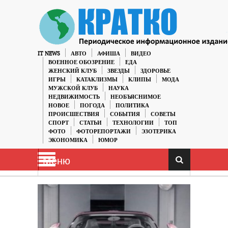
IT NEWS
АВТО
АФИША
ВИДЕО
ВОЕННОЕ ОБОЗРЕНИЕ
ЕДА
ЖЕНСКИЙ КЛУБ
ЗВЕЗДЫ
ЗДОРОВЬЕ
ИГРЫ
КАТАКЛИЗМЫ
КЛИПЫ
МОДА
МУЖСКОЙ КЛУБ
НАУКА
НЕДВИЖИМОСТЬ
НЕОБЪЯСНИМОЕ
НОВОЕ
ПОГОДА
ПОЛИТИКА
ПРОИСШЕСТВИЯ
СОБЫТИЯ
СОВЕТЫ
СПОРТ
СТАТЬИ
ТЕХНОЛОГИИ
ТОП
ФОТО
ФОТОРЕПОРТАЖИ
ЭЗОТЕРИКА
ЭКОНОМИКА
ЮМОР
Меню