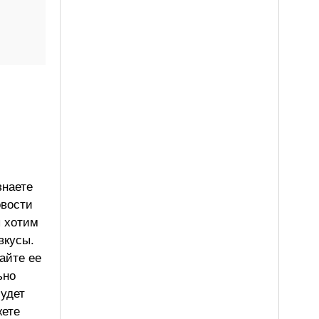
знаете
овости
ы хотим
вкусы.
айте ее
ьно
будет
жете