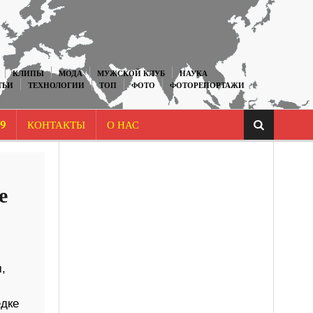
КЛИПЫ
МОДА
МУЖСКОЙ КЛУБ
НАУКА
ТЬИ
ТЕХНОЛОГИИ
ТОП
ФОТО
ФОТОРЕПОРТАЖИ
9
КОНТАКТЫ
О НАС
е
,
дке