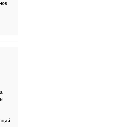
нов
а
мы
аций