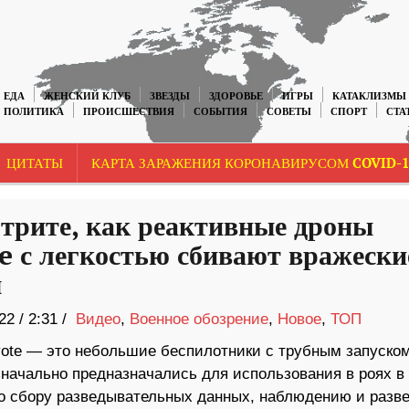
ЕДА
ЖЕНСКИЙ КЛУБ
ЗВЕЗДЫ
ЗДОРОВЬЕ
ИГРЫ
КАТАКЛИЗМЫ
ПОЛИТИКА
ПРОИСШЕСТВИЯ
СОБЫТИЯ
СОВЕТЫ
СПОРТ
СТА
ЦИТАТЫ
КАРТА ЗАРАЖЕНИЯ КОРОНАВИРУСОМ COVID-1
трите, как реактивные дроны
e с легкостью сбивают вражески
ы
22
/
2:31 /
Видео
,
Военное обозрение
,
Новое
,
ТОП
ote — это небольшие беспилотники с трубным запуском
значально предназначались для использования в роях в
о сбору разведывательных данных, наблюдению и разве