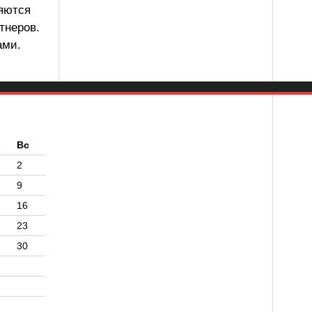
ляются
тнеров.
ами.
б
Вс
2
9
16
23
30