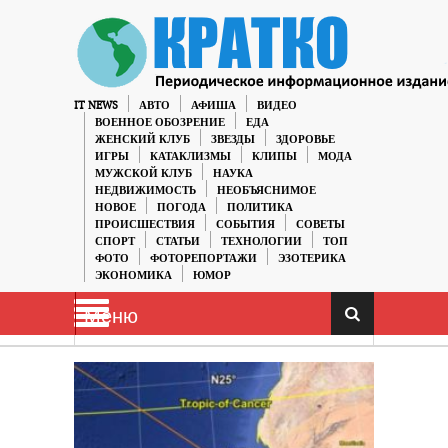
IT NEWS
АВТО
АФИША
ВИДЕО
ВОЕННОЕ ОБОЗРЕНИЕ
ЕДА
ЖЕНСКИЙ КЛУБ
ЗВЕЗДЫ
ЗДОРОВЬЕ
ИГРЫ
КАТАКЛИЗМЫ
КЛИПЫ
МОДА
МУЖСКОЙ КЛУБ
НАУКА
НЕДВИЖИМОСТЬ
НЕОБЪЯСНИМОЕ
НОВОЕ
ПОГОДА
ПОЛИТИКА
ПРОИСШЕСТВИЯ
СОБЫТИЯ
СОВЕТЫ
СПОРТ
СТАТЬИ
ТЕХНОЛОГИИ
ТОП
ФОТО
ФОТОРЕПОРТАЖИ
ЭЗОТЕРИКА
ЭКОНОМИКА
ЮМОР
Меню