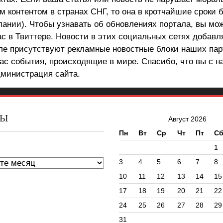
 контентом в странах СНГ, то она в кротчайшие сроки 
лании). Чтобы узнавать об обновлениях портала, вы мо
ас в Твиттере. Новости в этих социальных сетях добав
але присутствуют рекламные новостные блоки наших пар
ас события, происходящие в мире. Спасибо, что вы с н
министрация сайта.
ВЫ
Август 2026
Пн
Вт
Ср
Чт
Пт
С
ы
1
3
4
5
6
7
8
10
11
12
13
14
15
17
18
19
20
21
22
24
25
26
27
28
29
31