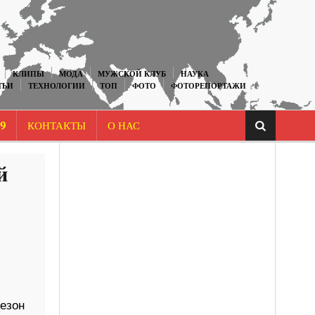
КЛИПЫ
МОДА
МУЖСКОЙ КЛУБ
НАУКА
ТЬИ
ТЕХНОЛОГИИ
ТОП
ФОТО
ФОТОРЕПОРТАЖИ
9
КОНТАКТЫ
О НАС
й
незон