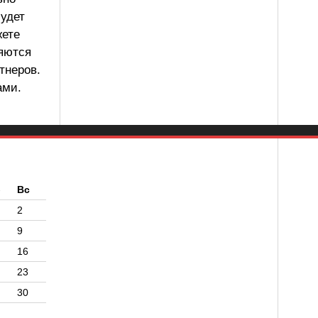
будет
жете
ляются
тнеров.
ами.
б
Вс
2
9
16
23
30