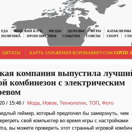
ЕДА
ЖЕНСКИЙ КЛУБ
ЗВЕЗДЫ
ЗДОРОВЬЕ
ИГРЫ
КАТАКЛИЗМЫ
ПОЛИТИКА
ПРОИСШЕСТВИЯ
СОБЫТИЯ
СОВЕТЫ
СПОРТ
СТА
ЦИТАТЫ
КАРТА ЗАРАЖЕНИЯ КОРОНАВИРУСОМ COVID-1
кая компания выпустила лучши
ой комбинезон с электрическим
ревом
20
/
15:46 /
Мода
,
Новое
,
Технологии
,
ТОП
,
Фото
аядлый геймер, который предпочел бы замерзнуть, чем
ерегреть свой компьютер во время игры с настройками
tra, вы можете проверить этот странный игровой комби