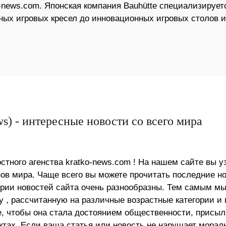
-news.com. Японская компания Bauhütte специализирует
ных игровых кресел до инновационных игровых столов и
s) - интересные новости со всего мира
стного агенства kratko-news.com ! На нашем сайте вы у
в мира. Чаще всего вы можете прочитать последние н
ории новостей сайта очень разнообразны. Тем самым м
 , рассчитанную на различные возрастные категории и 
е, чтобы она стала достоянием общественности, присыл
актах. Если ваша статья или новость не нарушает морал