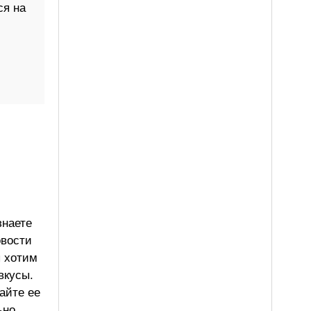
ся на
знаете
овости
ы хотим
вкусы.
айте ее
ьно