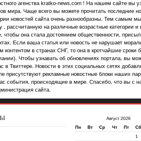
стного агенства kratko-news.com ! На нашем сайте вы у
в мира. Чаще всего вы можете прочитать последние н
ории новостей сайта очень разнообразны. Тем самым м
 , рассчитанную на различные возрастные категории и 
е, чтобы она стала достоянием общественности, присыл
актах. Если ваша статья или новость не нарушает морал
 контентом в странах СНГ, то она в кротчайшие сроки 
лании). Чтобы узнавать об обновлениях портала, вы мо
ас в Твиттере. Новости в этих социальных сетях добав
але присутствуют рекламные новостные блоки наших пар
ас события, происходящие в мире. Спасибо, что вы с н
министрация сайта.
ВЫ
Август 2026
Пн
Вт
Ср
Чт
Пт
С
ы
1