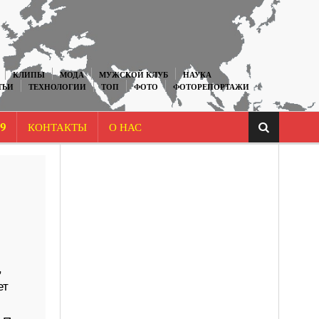
КЛИПЫ
МОДА
МУЖСКОЙ КЛУБ
НАУКА
ТЬИ
ТЕХНОЛОГИИ
ТОП
ФОТО
ФОТОРЕПОРТАЖИ
9
КОНТАКТЫ
О НАС
,
ет