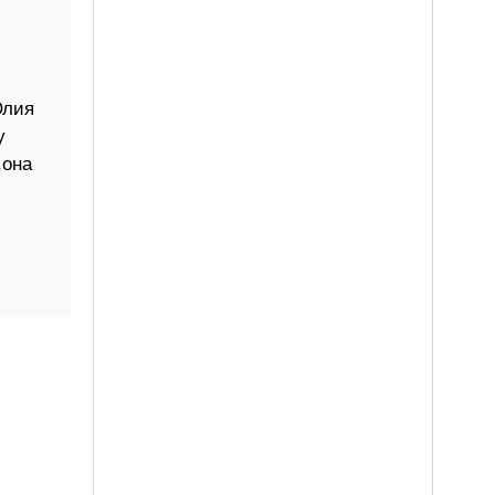
Юлия
у
,она