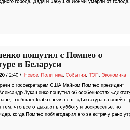
одного города. Дядя и бабушка Йонми умерли от голода.
енко пошутил с Помпео о
туре в Беларуси
20
/
2:40 /
Новое
,
Политика
,
События
,
ТОП
,
Экономика
тречи с госсекретарем США Майком Помпео президент
Александр Лукашенко пошутил об особенностях «диктат
ране, сообщает kratko-news.com. «Диктатура в нашей ст
 тем, что все отдыхают в субботу и воскресенье, но
дер, когда Помпео поблагодарил его за встречу рано ут