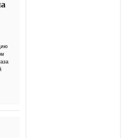
на
цию
ом
газа
й