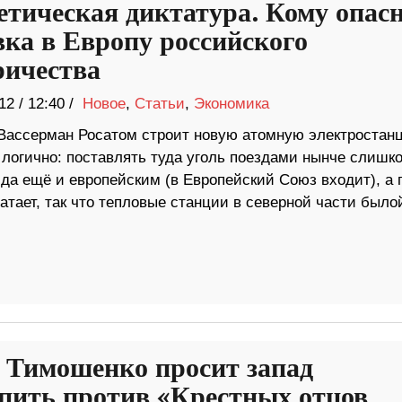
етическая диктатура. Кому опас
вка в Европу российского
ричества
12
/
12:40 /
Новое
,
Статьи
,
Экономика
Вассерман Росатом строит новую атомную электростан
 логично: поставлять туда уголь поездами нынче слишк
 да ещё и европейским (в Европейский Союз входит), а 
атает, так что тепловые станции в северной части было
Тимошенко просит запад
пить против «Крестных отцов