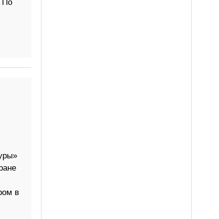
 По
уры»
ране
ром в