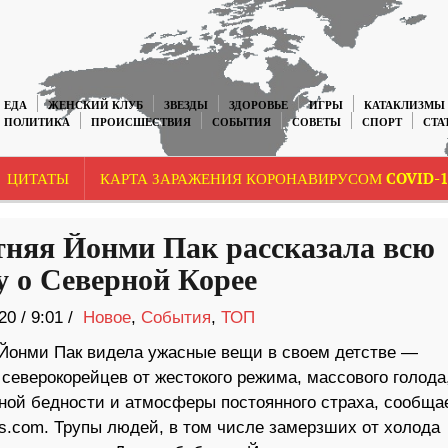
ЕДА
ЖЕНСКИЙ КЛУБ
ЗВЕЗДЫ
ЗДОРОВЬЕ
ИГРЫ
КАТАКЛИЗМЫ
ПОЛИТИКА
ПРОИСШЕСТВИЯ
СОБЫТИЯ
СОВЕТЫ
СПОРТ
СТА
ЦИТАТЫ
КАРТА ЗАРАЖЕНИЯ КОРОНАВИРУСОМ COVID-1
тняя Йонми Пак рассказала всю
у о Северной Корее
20
/
9:01 /
Новое
,
События
,
ТОП
 Йонми Пак видела ужасные вещи в своем детстве —
северокорейцев от жестокого режима, массового голода
ной бедности и атмосферы постоянного страха, сообща
ws.com. Трупы людей, в том числе замерзших от холода