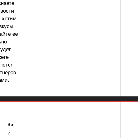
знаете
овости
ы хотим
вкусы.
айте ее
ьно
будет
жете
ляются
тнеров.
ами.
б
Вс
2