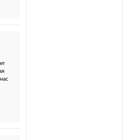
ет
ая
 нас