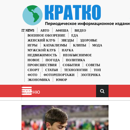
IT NEWS
АВТО
АФИША
ВИДЕО
ВОЕННОЕ ОБОЗРЕНИЕ
ЕДА
ЖЕНСКИЙ КЛУБ
ЗВЕЗДЫ
ЗДОРОВЬЕ
ИГРЫ
КАТАКЛИЗМЫ
КЛИПЫ
МОДА
МУЖСКОЙ КЛУБ
НАУКА
НЕДВИЖИМОСТЬ
НЕОБЪЯСНИМОЕ
НОВОЕ
ПОГОДА
ПОЛИТИКА
ПРОИСШЕСТВИЯ
СОБЫТИЯ
СОВЕТЫ
СПОРТ
СТАТЬИ
ТЕХНОЛОГИИ
ТОП
ФОТО
ФОТОРЕПОРТАЖИ
ЭЗОТЕРИКА
ЭКОНОМИКА
ЮМОР
Меню