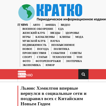
IT NEWS
АВТО
АФИША
ВИДЕО
ВОЕННОЕ ОБОЗРЕНИЕ
ЕДА
ЖЕНСКИЙ КЛУБ
ЗВЕЗДЫ
ЗДОРОВЬЕ
ИГРЫ
КАТАКЛИЗМЫ
КЛИПЫ
МОДА
МУЖСКОЙ КЛУБ
НАУКА
НЕДВИЖИМОСТЬ
НЕОБЪЯСНИМОЕ
НОВОЕ
ПОГОДА
ПОЛИТИКА
ПРОИСШЕСТВИЯ
СОБЫТИЯ
СОВЕТЫ
СПОРТ
СТАТЬИ
ТЕХНОЛОГИИ
ТОП
ФОТО
ФОТОРЕПОРТАЖИ
ЭЗОТЕРИКА
ЭКОНОМИКА
ЮМОР
Меню
Льюис Хэмилтон впервые
вернулся в социальные сети и
поздравил всех с Китайским
Новым Годом