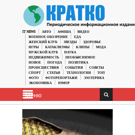
IT NEWS
АВТО
АФИША
ВИДЕО
ВОЕННОЕ ОБОЗРЕНИЕ
ЕДА
ЖЕНСКИЙ КЛУБ
ЗВЕЗДЫ
ЗДОРОВЬЕ
ИГРЫ
КАТАКЛИЗМЫ
КЛИПЫ
МОДА
МУЖСКОЙ КЛУБ
НАУКА
НЕДВИЖИМОСТЬ
НЕОБЪЯСНИМОЕ
НОВОЕ
ПОГОДА
ПОЛИТИКА
ПРОИСШЕСТВИЯ
СОБЫТИЯ
СОВЕТЫ
СПОРТ
СТАТЬИ
ТЕХНОЛОГИИ
ТОП
ФОТО
ФОТОРЕПОРТАЖИ
ЭЗОТЕРИКА
ЭКОНОМИКА
ЮМОР
Меню