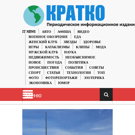
IT NEWS
АВТО
АФИША
ВИДЕО
ВОЕННОЕ ОБОЗРЕНИЕ
ЕДА
ЖЕНСКИЙ КЛУБ
ЗВЕЗДЫ
ЗДОРОВЬЕ
ИГРЫ
КАТАКЛИЗМЫ
КЛИПЫ
МОДА
МУЖСКОЙ КЛУБ
НАУКА
НЕДВИЖИМОСТЬ
НЕОБЪЯСНИМОЕ
НОВОЕ
ПОГОДА
ПОЛИТИКА
ПРОИСШЕСТВИЯ
СОБЫТИЯ
СОВЕТЫ
СПОРТ
СТАТЬИ
ТЕХНОЛОГИИ
ТОП
ФОТО
ФОТОРЕПОРТАЖИ
ЭЗОТЕРИКА
ЭКОНОМИКА
ЮМОР
Меню