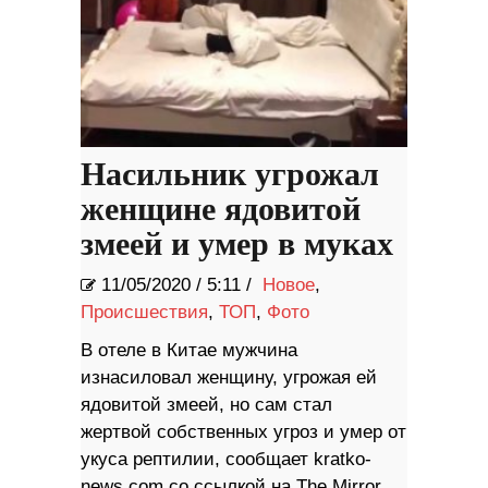
Насильник угрожал
женщине ядовитой
змеей и умер в муках
11/05/2020
/
5:11 /
Новое
,
Происшествия
,
ТОП
,
Фото
В отеле в Китае мужчина
изнасиловал женщину, угрожая ей
ядовитой змеей, но сам стал
жертвой собственных угроз и умер от
укуса рептилии, сообщает kratko-
news.com со ссылкой на The Mirror.