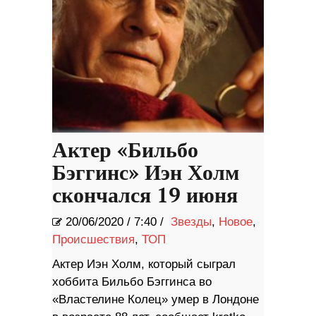
Актер «Бильбо
Бэггинс» Иэн Холм
скончался 19 июня
20/06/2020
/
7:40 /
Звезды
,
Новое
,
Происшествия
,
ТОП
Актер Иэн Холм, который сыграл
хоббита Бильбо Бэггинса во
«Властелине Колец» умер в Лондоне