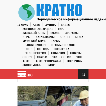
IT NEWS
АВТО
АФИША
ВИДЕО
ВОЕННОЕ ОБОЗРЕНИЕ
ЕДА
ЖЕНСКИЙ КЛУБ
ЗВЕЗДЫ
ЗДОРОВЬЕ
ИГРЫ
КАТАКЛИЗМЫ
КЛИПЫ
МОДА
МУЖСКОЙ КЛУБ
НАУКА
НЕДВИЖИМОСТЬ
НЕОБЪЯСНИМОЕ
НОВОЕ
ПОГОДА
ПОЛИТИКА
ПРОИСШЕСТВИЯ
СОБЫТИЯ
СОВЕТЫ
СПОРТ
СТАТЬИ
ТЕХНОЛОГИИ
ТОП
ФОТО
ФОТОРЕПОРТАЖИ
ЭЗОТЕРИКА
ЭКОНОМИКА
ЮМОР
Меню