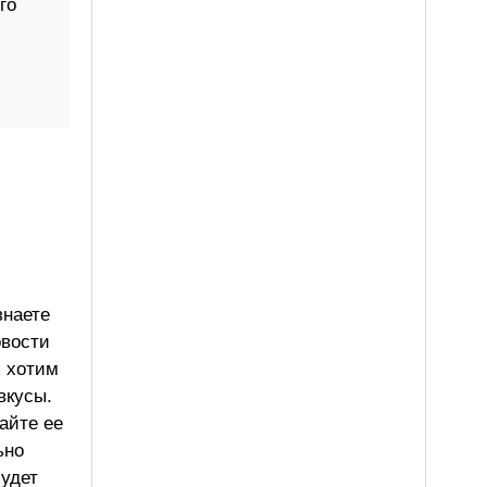
го
знаете
овости
ы хотим
вкусы.
айте ее
ьно
будет