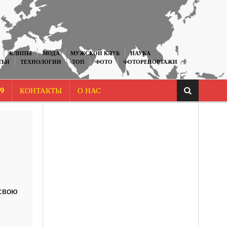
КЛИПЫ
МОДА
МУЖСКОЙ КЛУБ
НАУКА
ТЬИ
ТЕХНОЛОГИИ
ТОП
ФОТО
ФОТОРЕПОРТАЖИ
9
КОНТАКТЫ
О НАС
свою