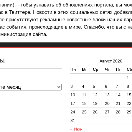
лании). Чтобы узнавать об обновлениях портала, вы мо
ас в Твиттере. Новости в этих социальных сетях добав
але присутствуют рекламные новостные блоки наших пар
ас события, происходящие в мире. Спасибо, что вы с н
министрация сайта.
ВЫ
Август 2026
Пн
Вт
Ср
Чт
Пт
С
ы
1
3
4
5
6
7
8
10
11
12
13
14
15
17
18
19
20
21
22
24
25
26
27
28
29
31
« Июн