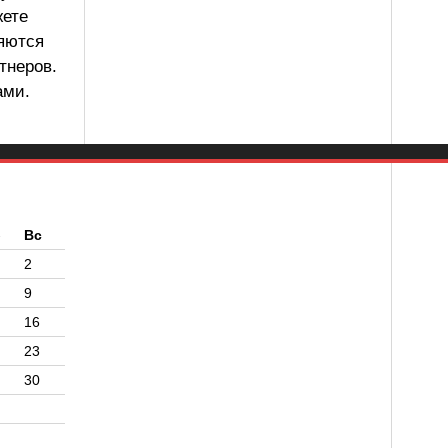
жете
ляются
тнеров.
ами.
б
Вс
2
9
16
23
30