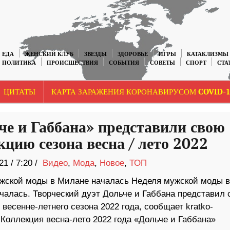
ЕДА
ЖЕНСКИЙ КЛУБ
ЗВЕЗДЫ
ЗДОРОВЬЕ
ИГРЫ
КАТАКЛИЗМЫ
ПОЛИТИКА
ПРОИСШЕСТВИЯ
СОБЫТИЯ
СОВЕТЫ
СПОРТ
СТА
ЦИТАТЫ
КАРТА ЗАРАЖЕНИЯ КОРОНАВИРУСОМ COVID-1
че и Габбана» представили свою
кцию сезона весна / лето 2022
21
/
7:20 /
Видео
,
Мода
,
Новое
,
ТОП
жской моды в Милане началась Неделя мужской моды в
чалась. Творческий дуэт Дольче и Габбана представил 
весенне-летнего сезона 2022 года, сообщает kratko-
 Коллекция весна-лето 2022 года «Дольче и Габбана»