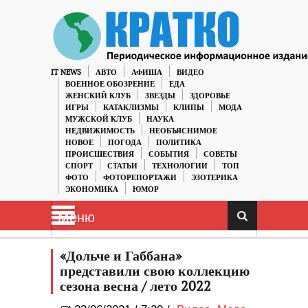
IT NEWS
АВТО
АФИША
ВИДЕО
ВОЕННОЕ ОБОЗРЕНИЕ
ЕДА
ЖЕНСКИЙ КЛУБ
ЗВЕЗДЫ
ЗДОРОВЬЕ
ИГРЫ
КАТАКЛИЗМЫ
КЛИПЫ
МОДА
МУЖСКОЙ КЛУБ
НАУКА
НЕДВИЖИМОСТЬ
НЕОБЪЯСНИМОЕ
НОВОЕ
ПОГОДА
ПОЛИТИКА
ПРОИСШЕСТВИЯ
СОБЫТИЯ
СОВЕТЫ
СПОРТ
СТАТЬИ
ТЕХНОЛОГИИ
ТОП
ФОТО
ФОТОРЕПОРТАЖИ
ЭЗОТЕРИКА
ЭКОНОМИКА
ЮМОР
Меню
«Дольче и Габбана»
представили свою коллекцию
сезона весна / лето 2022