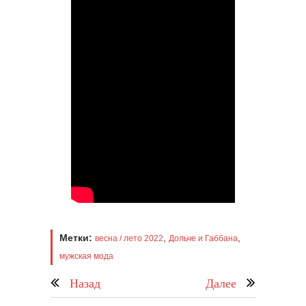
Метки:
,
,
весна / лето 2022
Дольче и Габбана
мужская мода
Назад
Далее