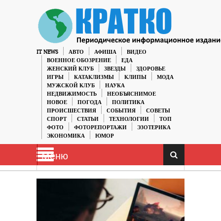
IT NEWS
АВТО
АФИША
ВИДЕО
ВОЕННОЕ ОБОЗРЕНИЕ
ЕДА
ЖЕНСКИЙ КЛУБ
ЗВЕЗДЫ
ЗДОРОВЬЕ
ИГРЫ
КАТАКЛИЗМЫ
КЛИПЫ
МОДА
МУЖСКОЙ КЛУБ
НАУКА
НЕДВИЖИМОСТЬ
НЕОБЪЯСНИМОЕ
НОВОЕ
ПОГОДА
ПОЛИТИКА
ПРОИСШЕСТВИЯ
СОБЫТИЯ
СОВЕТЫ
СПОРТ
СТАТЬИ
ТЕХНОЛОГИИ
ТОП
ФОТО
ФОТОРЕПОРТАЖИ
ЭЗОТЕРИКА
ЭКОНОМИКА
ЮМОР
Меню