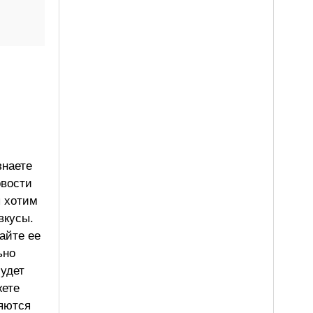
знаете
овости
ы хотим
вкусы.
айте ее
ьно
будет
жете
ляются