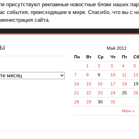
але присутствуют рекламные новостные блоки наших пар
ас события, происходящие в мире. Спасибо, что вы с н
министрация сайта.
ВЫ
Май 2012
Пн
Вт
Ср
Чт
Пт
С
ы
1
2
3
4
5
7
8
9
10
11
12
14
15
16
17
18
19
21
22
23
24
25
26
28
29
30
31
Июн »