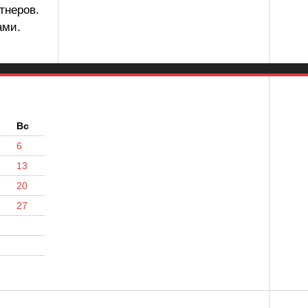
тнеров.
ами.
б
Вс
6
13
20
27