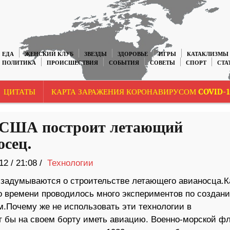
ЕДА
ЖЕНСКИЙ КЛУБ
ЗВЕЗДЫ
ЗДОРОВЬЕ
ИГРЫ
КАТАКЛИЗМЫ
ПОЛИТИКА
ПРОИСШЕСТВИЯ
СОБЫТИЯ
СОВЕТЫ
СПОРТ
СТА
ЦИТАТЫ
КАРТА ЗАРАЖЕНИЯ КОРОНАВИРУСОМ COVID-1
США построит летающий
осец.
12
/
21:08 /
Технологии
адумываются о строительстве летающего авианосца.К
го времени проводилось много экспериментов по создан
Почему же не использовать эти технологии в
ог бы на своем борту иметь авиацию. Военно-морской ф