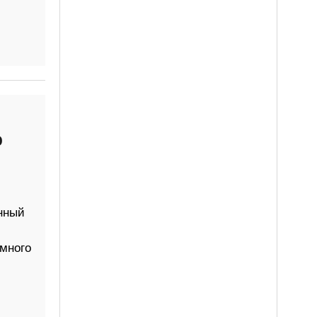
о
нный
много