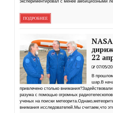
экспериментировал с менее амбициозными л
ПОДРОБНЕЕ
NASA 
дириж
22 ап
07/05/20
В прошлом
шар.В нача
привлечено столько внимания?Задействовали 
разума с помощью огромных радиотелескопов.
ученых на поиски метеорита.Однако,метеорит
внимания исследователей.Мы считаем,что эт