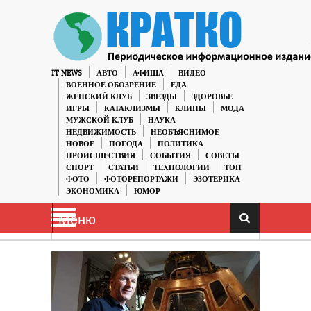
IT NEWS
АВТО
АФИША
ВИДЕО
ВОЕННОЕ ОБОЗРЕНИЕ
ЕДА
ЖЕНСКИЙ КЛУБ
ЗВЕЗДЫ
ЗДОРОВЬЕ
ИГРЫ
КАТАКЛИЗМЫ
КЛИПЫ
МОДА
МУЖСКОЙ КЛУБ
НАУКА
НЕДВИЖИМОСТЬ
НЕОБЪЯСНИМОЕ
НОВОЕ
ПОГОДА
ПОЛИТИКА
ПРОИСШЕСТВИЯ
СОБЫТИЯ
СОВЕТЫ
СПОРТ
СТАТЬИ
ТЕХНОЛОГИИ
ТОП
ФОТО
ФОТОРЕПОРТАЖИ
ЭЗОТЕРИКА
ЭКОНОМИКА
ЮМОР
Меню