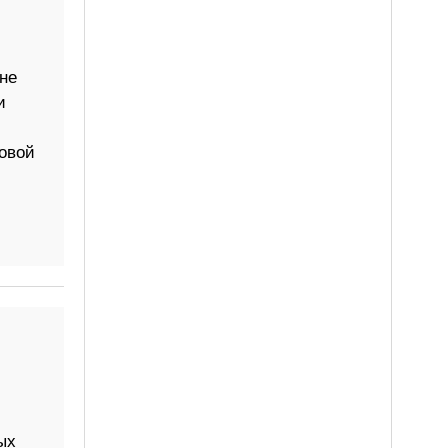
не
и
новой
ых