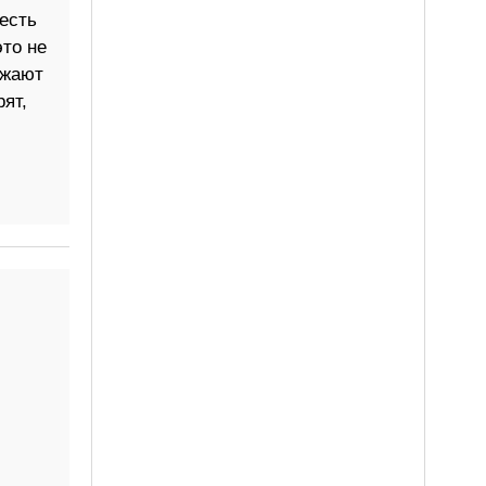
есть
то не
ижают
ят,