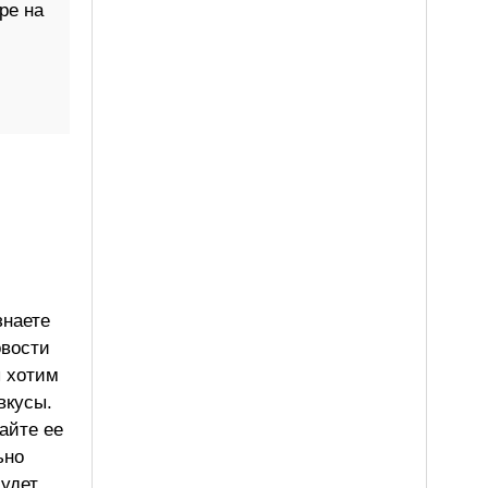
ре на
знаете
овости
ы хотим
вкусы.
айте ее
ьно
будет