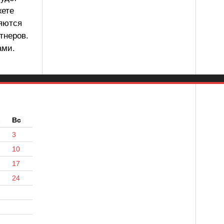
жете
ляются
тнеров.
ами.
б
Вс
3
10
17
24