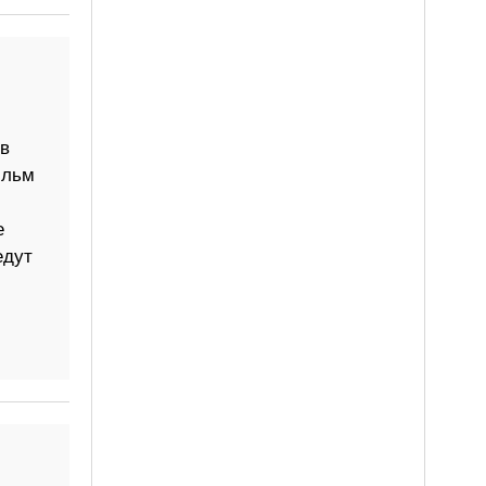
в
ильм
е
едут