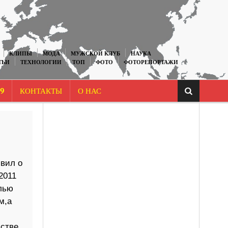
КЛИПЫ
МОДА
МУЖСКОЙ КЛУБ
НАУКА
ТЬИ
ТЕХНОЛОГИИ
ТОП
ФОТО
ФОТОРЕПОРТАЖИ
9
КОНТАКТЫ
О НАС
вил о
2011
лью
м,а
ьстве