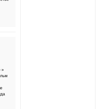
 »
ильм
е
уда