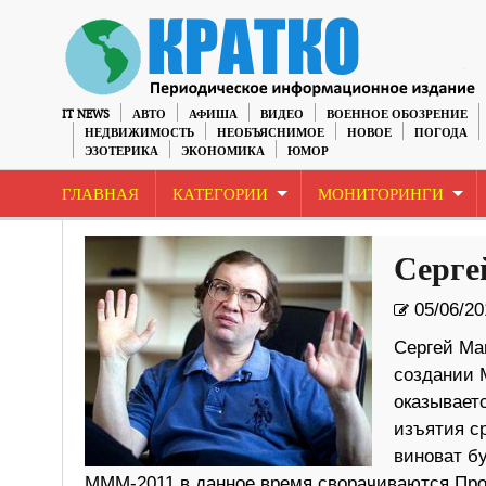
IT NEWS
АВТО
АФИША
ВИДЕО
ВОЕННОЕ ОБОЗРЕНИЕ
НЕДВИЖИМОСТЬ
НЕОБЪЯСНИМОЕ
НОВОЕ
ПОГОДА
ЭЗОТЕРИКА
ЭКОНОМИКА
ЮМОР
ГЛАВНАЯ
КАТЕГОРИИ
МОНИТОРИНГИ
Серге
05/06/20
Сергей Ма
создании 
оказывает
изъятия ср
виноват б
МММ-2011 в данное время сворачиваются.Прот