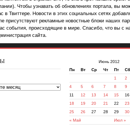
лании). Чтобы узнавать об обновлениях портала, вы мо
ас в Твиттере. Новости в этих социальных сетях добав
але присутствуют рекламные новостные блоки наших пар
ас события, происходящие в мире. Спасибо, что вы с н
министрация сайта.
ВЫ
Июнь 2012
Пн
Вт
Ср
Чт
Пт
С
ы
1
2
4
5
6
7
8
9
11
12
13
14
15
16
18
19
20
21
22
23
25
26
27
28
29
30
« Май
Июл »