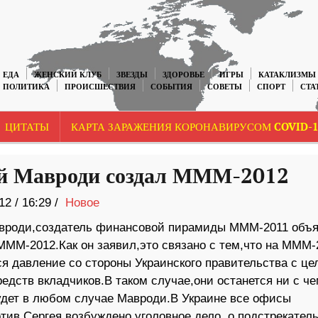
ЕДА
ЖЕНСКИЙ КЛУБ
ЗВЕЗДЫ
ЗДОРОВЬЕ
ИГРЫ
КАТАКЛИЗМЫ
ПОЛИТИКА
ПРОИСШЕСТВИЯ
СОБЫТИЯ
СОВЕТЫ
СПОРТ
СТА
ЦИТАТЫ
КАРТА ЗАРАЖЕНИЯ КОРОНАВИРУСОМ COVID-1
й Мавроди создал МММ-2012
12
/
16:29 /
Новое
вроди,создатель финансовой пирамиды МММ-2011 объя
МММ-2012.Как он заявил,это связано с тем,что на МММ-
ся давление со стороны Украинского правительства с це
едств вкладчиков.В таком случае,они останется ни с че
удет в любом случае Мавроди.В Украине все офисы
ив Сергея возбуждено уголовное дело о подстрекател