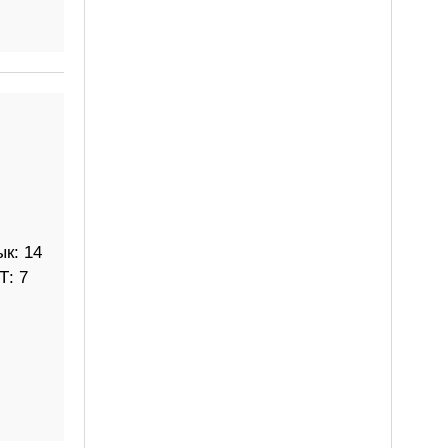
к: 14
Т: 7