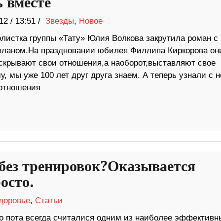
ь вместе
12
/
13:51 /
Звезды
,
Новое
листка группы «Тату» Юлия Волкова закрутила роман с 
иланом.На праздновании юбилея Филлипа Киркорова он
крывают свои отношения,а наоборот,выставляют свое
у, мы уже 100 лет друг друга знаем. А теперь узнали с 
 отношения
 без тренировок?Оказывается
осто.
доровье
,
Статьи
о пота всегда считалися одним из наиболее эффективн