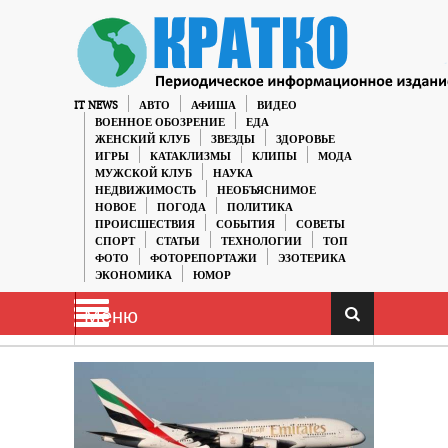
IT NEWS
АВТО
АФИША
ВИДЕО
ВОЕННОЕ ОБОЗРЕНИЕ
ЕДА
ЖЕНСКИЙ КЛУБ
ЗВЕЗДЫ
ЗДОРОВЬЕ
ИГРЫ
КАТАКЛИЗМЫ
КЛИПЫ
МОДА
МУЖСКОЙ КЛУБ
НАУКА
НЕДВИЖИМОСТЬ
НЕОБЪЯСНИМОЕ
НОВОЕ
ПОГОДА
ПОЛИТИКА
ПРОИСШЕСТВИЯ
СОБЫТИЯ
СОВЕТЫ
СПОРТ
СТАТЬИ
ТЕХНОЛОГИИ
ТОП
ФОТО
ФОТОРЕПОРТАЖИ
ЭЗОТЕРИКА
ЭКОНОМИКА
ЮМОР
Меню