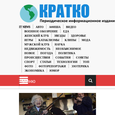
IT NEWS
АВТО
АФИША
ВИДЕО
ВОЕННОЕ ОБОЗРЕНИЕ
ЕДА
ЖЕНСКИЙ КЛУБ
ЗВЕЗДЫ
ЗДОРОВЬЕ
ИГРЫ
КАТАКЛИЗМЫ
КЛИПЫ
МОДА
МУЖСКОЙ КЛУБ
НАУКА
НЕДВИЖИМОСТЬ
НЕОБЪЯСНИМОЕ
НОВОЕ
ПОГОДА
ПОЛИТИКА
ПРОИСШЕСТВИЯ
СОБЫТИЯ
СОВЕТЫ
СПОРТ
СТАТЬИ
ТЕХНОЛОГИИ
ТОП
ФОТО
ФОТОРЕПОРТАЖИ
ЭЗОТЕРИКА
ЭКОНОМИКА
ЮМОР
Меню