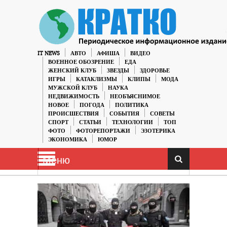
IT NEWS
АВТО
АФИША
ВИДЕО
ВОЕННОЕ ОБОЗРЕНИЕ
ЕДА
ЖЕНСКИЙ КЛУБ
ЗВЕЗДЫ
ЗДОРОВЬЕ
ИГРЫ
КАТАКЛИЗМЫ
КЛИПЫ
МОДА
МУЖСКОЙ КЛУБ
НАУКА
НЕДВИЖИМОСТЬ
НЕОБЪЯСНИМОЕ
НОВОЕ
ПОГОДА
ПОЛИТИКА
ПРОИСШЕСТВИЯ
СОБЫТИЯ
СОВЕТЫ
СПОРТ
СТАТЬИ
ТЕХНОЛОГИИ
ТОП
ФОТО
ФОТОРЕПОРТАЖИ
ЭЗОТЕРИКА
ЭКОНОМИКА
ЮМОР
Меню