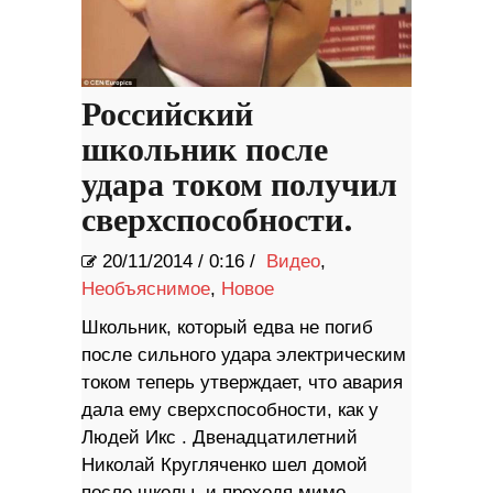
Российский
школьник после
удара током получил
сверхспособности.
20/11/2014
/
0:16 /
Видео
,
Необъяснимое
,
Новое
Школьник, который едва не погиб
после сильного удара электрическим
током теперь утверждает, что авария
дала ему сверхспособности, как у
Людей Икс . Двенадцатилетний
Николай Кругляченко шел домой
после школы, и проходя мимо