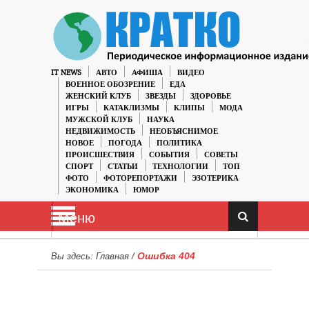
IT NEWS
АВТО
АФИША
ВИДЕО
ВОЕННОЕ ОБОЗРЕНИЕ
ЕДА
ЖЕНСКИЙ КЛУБ
ЗВЕЗДЫ
ЗДОРОВЬЕ
ИГРЫ
КАТАКЛИЗМЫ
КЛИПЫ
МОДА
МУЖСКОЙ КЛУБ
НАУКА
НЕДВИЖИМОСТЬ
НЕОБЪЯСНИМОЕ
НОВОЕ
ПОГОДА
ПОЛИТИКА
ПРОИСШЕСТВИЯ
СОБЫТИЯ
СОВЕТЫ
СПОРТ
СТАТЬИ
ТЕХНОЛОГИИ
ТОП
ФОТО
ФОТОРЕПОРТАЖИ
ЭЗОТЕРИКА
ЭКОНОМИКА
ЮМОР
Меню
Ошибка 404
Вы здесь:
Главная
/