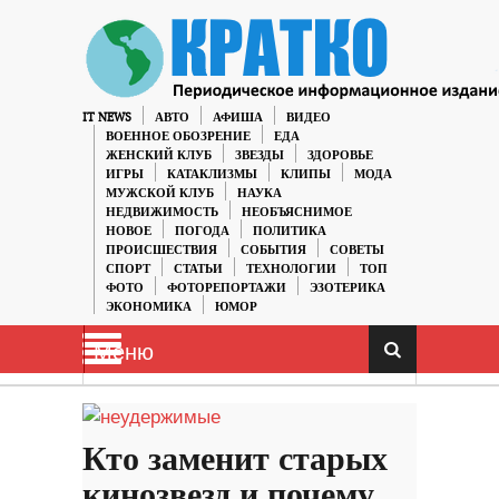
IT NEWS
АВТО
АФИША
ВИДЕО
ВОЕННОЕ ОБОЗРЕНИЕ
ЕДА
ЖЕНСКИЙ КЛУБ
ЗВЕЗДЫ
ЗДОРОВЬЕ
ИГРЫ
КАТАКЛИЗМЫ
КЛИПЫ
МОДА
МУЖСКОЙ КЛУБ
НАУКА
НЕДВИЖИМОСТЬ
НЕОБЪЯСНИМОЕ
НОВОЕ
ПОГОДА
ПОЛИТИКА
ПРОИСШЕСТВИЯ
СОБЫТИЯ
СОВЕТЫ
СПОРТ
СТАТЬИ
ТЕХНОЛОГИИ
ТОП
ФОТО
ФОТОРЕПОРТАЖИ
ЭЗОТЕРИКА
ЭКОНОМИКА
ЮМОР
Меню
Кто заменит старых
кинозвезд и почему