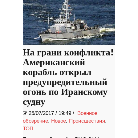
На грани конфликта!
Американский
корабль открыл
предупредительный
огонь по Иранскому
судну
25/07/2017
/
19:49 /
Военное
обозрение
,
Новое
,
Происшествия
,
ТОП