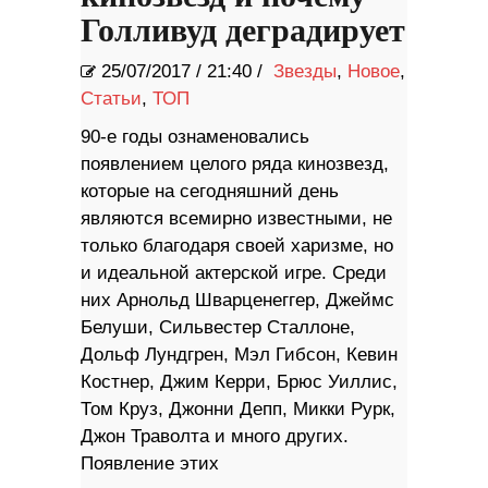
Голливуд деградирует
25/07/2017
/
21:40 /
Звезды
,
Новое
,
Статьи
,
ТОП
90-е годы ознаменовались
появлением целого ряда кинозвезд,
которые на сегодняшний день
являются всемирно известными, не
только благодаря своей харизме, но
и идеальной актерской игре. Среди
них Арнольд Шварценеггер, Джеймс
Белуши, Сильвестер Сталлоне,
Дольф Лундгрен, Мэл Гибсон, Кевин
Костнер, Джим Керри, Брюс Уиллис,
Том Круз, Джонни Депп, Микки Рурк,
Джон Траволта и много других.
Появление этих