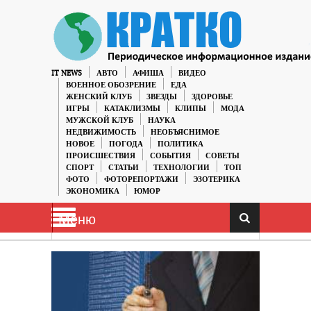
IT NEWS
АВТО
АФИША
ВИДЕО
ВОЕННОЕ ОБОЗРЕНИЕ
ЕДА
ЖЕНСКИЙ КЛУБ
ЗВЕЗДЫ
ЗДОРОВЬЕ
ИГРЫ
КАТАКЛИЗМЫ
КЛИПЫ
МОДА
МУЖСКОЙ КЛУБ
НАУКА
НЕДВИЖИМОСТЬ
НЕОБЪЯСНИМОЕ
НОВОЕ
ПОГОДА
ПОЛИТИКА
ПРОИСШЕСТВИЯ
СОБЫТИЯ
СОВЕТЫ
СПОРТ
СТАТЬИ
ТЕХНОЛОГИИ
ТОП
ФОТО
ФОТОРЕПОРТАЖИ
ЭЗОТЕРИКА
ЭКОНОМИКА
ЮМОР
Меню