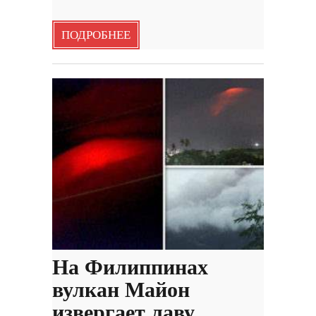
ПОДРОБНЕЕ
На Филиппинах
вулкан Майон
извергает лаву