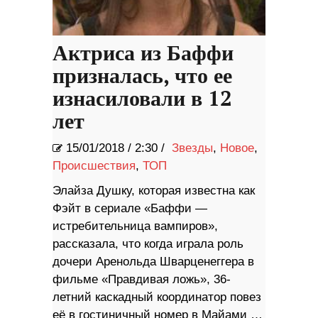
Актриса из Баффи
призналась, что ее
изнасиловали в 12
лет
15/01/2018
/
2:30 /
Звезды
,
Новое
,
Происшествия
,
ТОП
Элайза Душку, которая известна как
Фэйт в сериале «Баффи —
истребительница вампиров»,
рассказала, что когда играла роль
дочери Аренольда Шварценеггера в
фильме «Правдивая ложь», 36-
летний каскадный координатор повез
её в гостиничный номер в Майами …