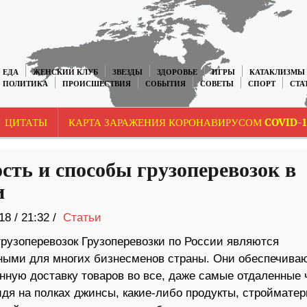
ЕДА
ЖЕНСКИЙ КЛУБ
ЗВЕЗДЫ
ЗДОРОВЬЕ
ИГРЫ
КАТАКЛИЗМЫ
ПОЛИТИКА
ПРОИСШЕСТВИЯ
СОБЫТИЯ
СОВЕТЫ
СПОРТ
СТА
ЦИТАТЫ
КАРТА ЗАРАЖЕНИЯ КОРОНАВИРУСОМ COVID-1
сть и способы грузоперевозок в
и
18
/
21:32 /
Статьи
грузоперевозок Грузоперевозки по России являются
ными для многих бизнесменов страны. Они обеспечива
нную доставку товаров во все, даже самые отдаленные 
идя на полках джинсы, какие-либо продукты, строймате