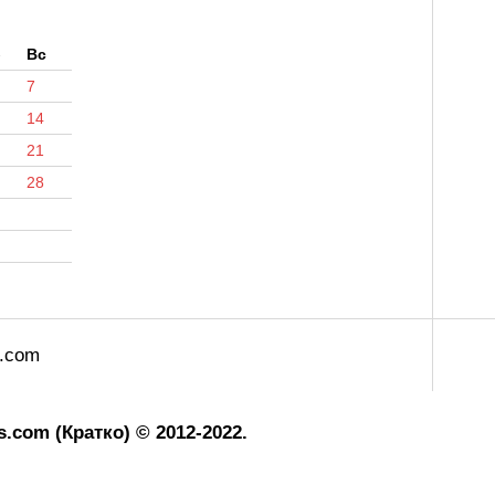
б
Вс
7
14
21
28
s.com
.com (Кратко) © 2012-2022.