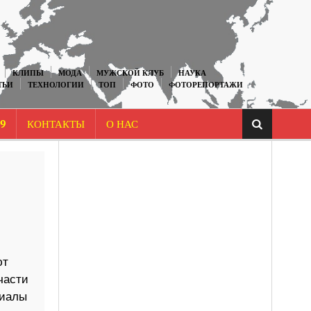
КЛИПЫ
МОДА
МУЖСКОЙ КЛУБ
НАУКА
ТЬИ
ТЕХНОЛОГИИ
ТОП
ФОТО
ФОТОРЕПОРТАЖИ
9
КОНТАКТЫ
О НАС
ют
части
риалы