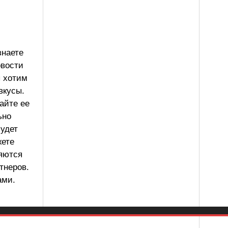
знаете
овости
ы хотим
вкусы.
айте ее
ьно
будет
жете
ляются
тнеров.
ами.