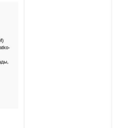
M)
atko-
ады,