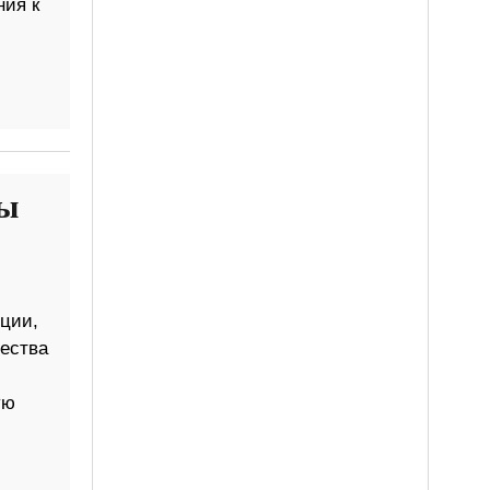
ния к
ры
ции,
ества
ую