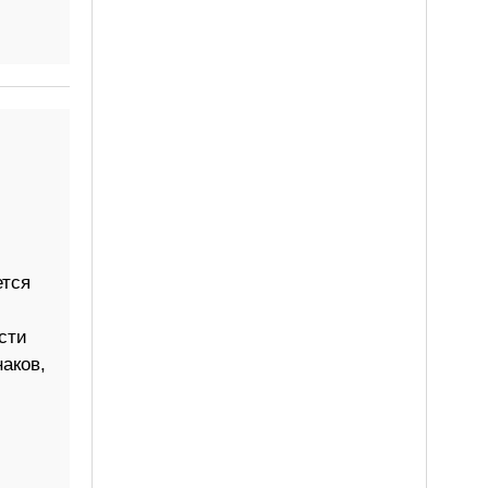
ется
сти
аков,