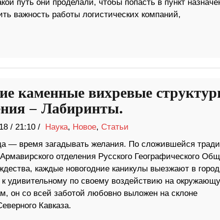
кой путь они проделали, чтобы попасть в пункт назначе
ить важность работы логистических компаний,
ие каменные вихревые структу
ния – Лабиринты.
18
/
21:10 /
Наука
,
Новое
,
Статьи
да — время загадывать желания. По сложившейся тради
 Армавирского отделения Русского Географического Общ
ождества, каждые новогодние каникулы выезжают в город
, к удивительному по своему воздействию на окружающ
м, он со всей заботой любовно выложен на склоне
еверного Кавказа.