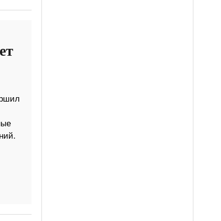
ет
ершил
ные
ний.