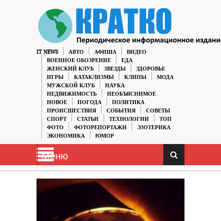
IT NEWS
АВТО
АФИША
ВИДЕО
ВОЕННОЕ ОБОЗРЕНИЕ
ЕДА
ЖЕНСКИЙ КЛУБ
ЗВЕЗДЫ
ЗДОРОВЬЕ
ИГРЫ
КАТАКЛИЗМЫ
КЛИПЫ
МОДА
МУЖСКОЙ КЛУБ
НАУКА
НЕДВИЖИМОСТЬ
НЕОБЪЯСНИМОЕ
НОВОЕ
ПОГОДА
ПОЛИТИКА
ПРОИСШЕСТВИЯ
СОБЫТИЯ
СОВЕТЫ
СПОРТ
СТАТЬИ
ТЕХНОЛОГИИ
ТОП
ФОТО
ФОТОРЕПОРТАЖИ
ЭЗОТЕРИКА
ЭКОНОМИКА
ЮМОР
Меню