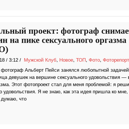
льный проект: фотограф снимае
н на пике сексуального оргазма
О)
18
/
3:12 /
Мужской Клуб
,
Новое
,
ТОП
,
Фото
,
Фоторепор
 фотограф Альберт Пейси занялся любопытной задачей
ица девушек на вершине сексуального удовольствия — 
азма. Этот фотопроект стал для меня проблемой: я реш
 удовольствия. Я не знаю, как эта идея пришла ко мне, 
 думаю, что