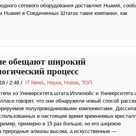
водного сетевого оборудования доставляет Huawei, сооб
ии Huawei в Соединенных Штатах такие компании, как
е обещают широкий
логический процесс
18
/
2:48 /
IT News
,
Наука
,
Новое
,
ТОП
тели из Университета штата Иллинойс и Университета 
алласе говорят, что они обнаружили новый способ рассе
нерируемое полупроводниковыми компонентами. Диссип
использованных в настоящее время кремниевых кристал
ример, примерно в 15 раз больше, но его широкое
на природные алмазы высока, а искусственные —