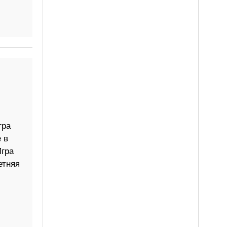
гра
 в
Игра
етняя