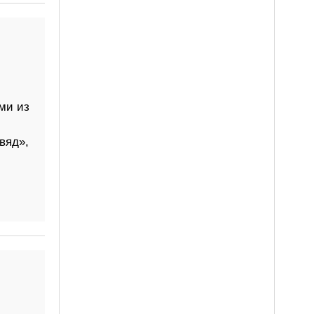
ми из
вяд»,