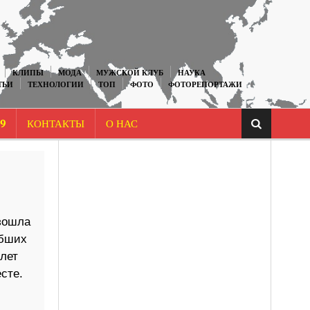
КЛИПЫ
МОДА
МУЖСКОЙ КЛУБ
НАУКА
ТЬИ
ТЕХНОЛОГИИ
ТОП
ФОТО
ФОТОРЕПОРТАЖИ
9
КОНТАКТЫ
О НАС
зошла
ибших
лет
сте.