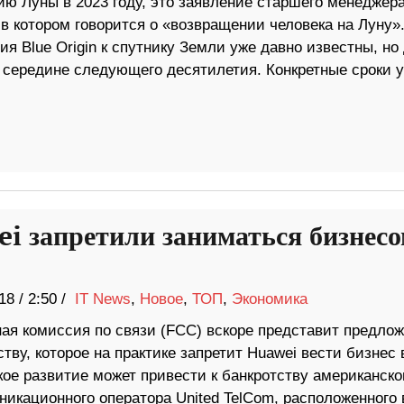
ию Луны в 2023 году, это заявление старшего менеджера
в котором говорится о «возвращении человека на Луну»
я Blue Origin к спутнику Земли уже давно известны, но
в середине следующего десятилетия. Конкретные сроки 
i запретили заниматься бизнесо
18
/
2:50 /
IT News
,
Новое
,
ТОП
,
Экономика
ая комиссия по связи (FCC) вскоре представит предло
тву, которое на практике запретит Huawei вести бизнес 
кое развитие может привести к банкротству американско
никационного оператора United TelCom, расположенного 