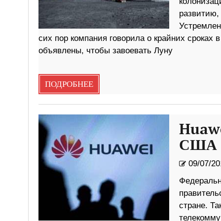
колонизац
развитию, 
Устремлени
сих пор компания говорила о крайних сроках 
объявлены, чтобы завоевать Луну
ПОДРОБНЕЕ
Huawe
США
09/07/20
Федеральн
правительс
стране. Та
телекомму