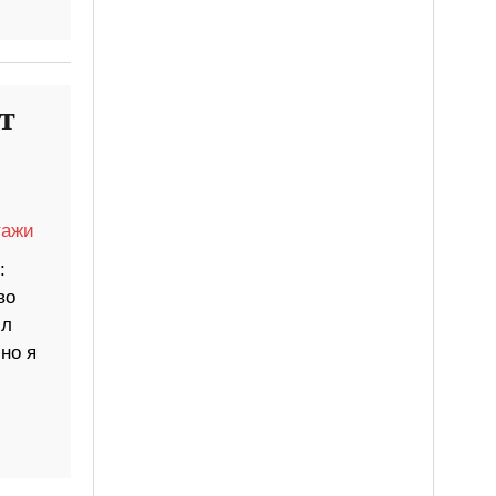
т
тажи
:
во
ил
но я