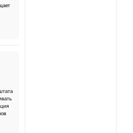
щает
штата
ивать
ация
лов