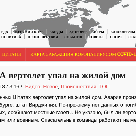
ЕДА
ЖЕНСКИЙ КЛУБ
ЗВЕЗДЫ
ЗДОРОВЬЕ
ИГРЫ
КАТАКЛИЗМЫ
ПОЛИТИКА
ПРОИСШЕСТВИЯ
СОБЫТИЯ
СОВЕТЫ
СПОРТ
СТА
ЦИТАТЫ
КАРТА ЗАРАЖЕНИЯ КОРОНАВИРУСОМ COVID-1
 вертолет упал на жилой дом
18
/
3:16 /
Видео
,
Новое
,
Происшествия
,
ТОП
нных Штатах вертолет упал на жилой дом. Авария прои
бурге, штат Вирджиния. По-прежнему нет данных о пог
ых, сообщают местные газеты. Не указано, был ли верто
им или военным. Спасательные команды работают на ме