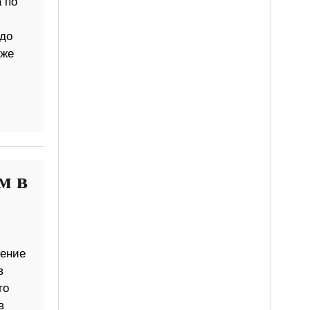
 по
.
 до
уже
м в
жение
в
го
в