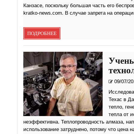
Канзасе, поскольку большая часть его беспро
kratko-news.com. В случае запрета на операц
ПОДРОБНЕЕ
Учены
техно
09/07/20
Исследова
Техас в Д
тепло, ге
тепла от 
неэффективна. Теплопроводность алмаза, нап
использование затруднено, потому что цена 