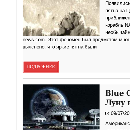
Появились
пятна на 
приближени
корабль N
необычайно
news.com. Этот феномен был предметом многи
выяснено, что яркие пятна были
ПОДРОБНЕЕ
Blue 
Луну 
09/07/20
Американск