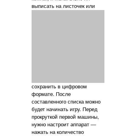
выписать на
листочек или
сохранить в цифровом
формате. После
составленного списка можно
будет начинать игру. Перед
прокруткой первой машины,
нужно настроит аппарат —
нажать на количество