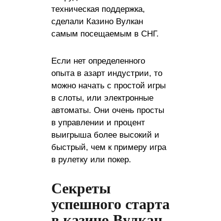
техническая поддержка,
сделали Казино Вулкан
самым посещаемым в СНГ.
Если нет определенного
опыта в азарт индустрии, то
можно начать с простой игры
в слоты, или электронные
автоматы. Они очень просты
в управлении и процент
выигрыша более высокий и
быстрый, чем к примеру игра
в рулетку или покер.
Секреты
успешного старта
в казино Вулкан