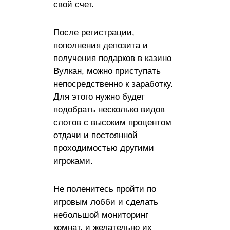
свой счет.
После регистрации,
пополнения депозита и
получения подарков в казино
Вулкан, можно приступать
непосредственно к заработку.
Для этого нужно будет
подобрать несколько видов
слотов с высоким процентом
отдачи и постоянной
проходимостью другими
игроками.
Не поленитесь пройти по
игровым лобби и сделать
небольшой мониторинг
комнат, и желательно их