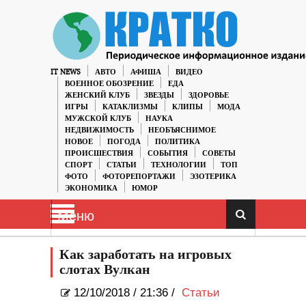
IT NEWS
АВТО
АФИША
ВИДЕО
ВОЕННОЕ ОБОЗРЕНИЕ
ЕДА
ЖЕНСКИЙ КЛУБ
ЗВЕЗДЫ
ЗДОРОВЬЕ
ИГРЫ
КАТАКЛИЗМЫ
КЛИПЫ
МОДА
МУЖСКОЙ КЛУБ
НАУКА
НЕДВИЖИМОСТЬ
НЕОБЪЯСНИМОЕ
НОВОЕ
ПОГОДА
ПОЛИТИКА
ПРОИСШЕСТВИЯ
СОБЫТИЯ
СОВЕТЫ
СПОРТ
СТАТЬИ
ТЕХНОЛОГИИ
ТОП
ФОТО
ФОТОРЕПОРТАЖИ
ЭЗОТЕРИКА
ЭКОНОМИКА
ЮМОР
Меню
Как заработать на игровых
слотах Вулкан
12/10/2018
/
21:36 /
Статьи