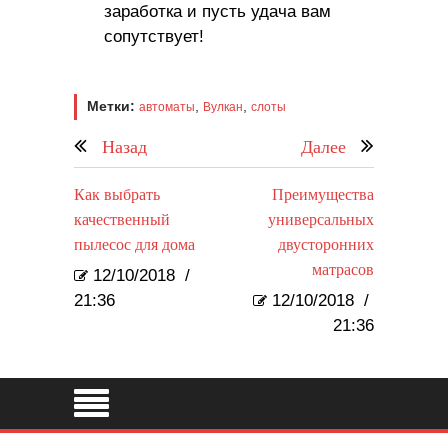
заработка и пусть удача вам
сопутствует!
Метки:
,
,
автоматы
Вулкан
слоты
Назад
Далее
Как выбрать
Преимущества
качественный
универсальных
пылесос для дома
двусторонних
матрасов
12/10/2018
/
21:36
12/10/2018
/
21:36