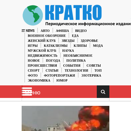
IT NEWS
АВТО
АФИША
ВИДЕО
ВОЕННОЕ ОБОЗРЕНИЕ
ЕДА
ЖЕНСКИЙ КЛУБ
ЗВЕЗДЫ
ЗДОРОВЬЕ
ИГРЫ
КАТАКЛИЗМЫ
КЛИПЫ
МОДА
МУЖСКОЙ КЛУБ
НАУКА
НЕДВИЖИМОСТЬ
НЕОБЪЯСНИМОЕ
НОВОЕ
ПОГОДА
ПОЛИТИКА
ПРОИСШЕСТВИЯ
СОБЫТИЯ
СОВЕТЫ
СПОРТ
СТАТЬИ
ТЕХНОЛОГИИ
ТОП
ФОТО
ФОТОРЕПОРТАЖИ
ЭЗОТЕРИКА
ЭКОНОМИКА
ЮМОР
Меню