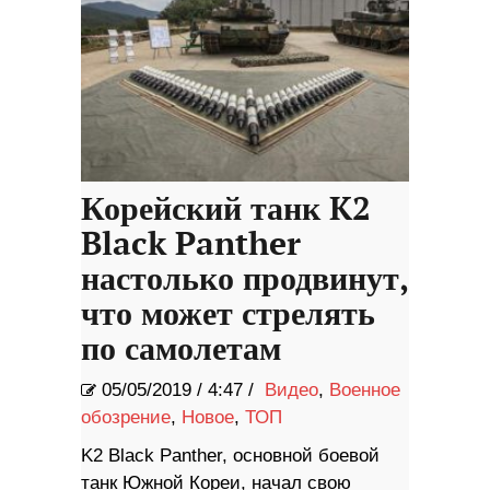
Корейский танк K2
Black Panther
настолько продвинут,
что может стрелять
по самолетам
05/05/2019
/
4:47 /
Видео
,
Военное
обозрение
,
Новое
,
ТОП
K2 Black Panther, основной боевой
танк Южной Кореи, начал свою