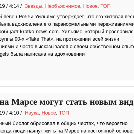
19
/
4:14 /
Звезды
,
Необъяснимое
,
Новое
,
ТОП
 певец Робби Уильямс утверждает, что его хитовая пес
была вдохновлена ​​его паранормальными переживаниями
ообщает kratko-news.com. Уильямс, который прославилс
руппы 90-х «Take That», на протяжении всей жизни
иями и часто высказывался о своем собственном опыт
gels была написана на вдохновении
на Марсе могут стать новым ви
19
/
4:10 /
Наука
,
Новое
,
ТОП
ный биолог обрисовал в общих чертах, что вероятно
когда люди начнут жить на Марсе на постоянной основе,