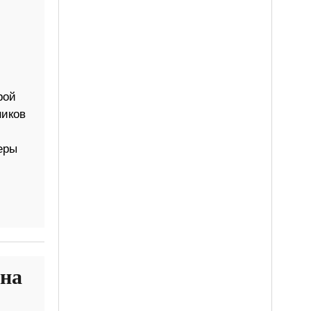
рой
ников
еры
 ​​