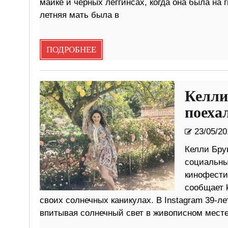
майке и черных леггинсах, когда она была на 
летняя мать была в
ПОДРОБНЕЕ
Келли
поеха
23/05/20
Келли Бру
социальны
кинофестив
сообщает k
своих солнечных каникулах. В Instagram 39-л
впитывая солнечный свет в живописном мест