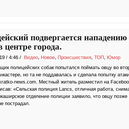
ейский подвергается нападению
в центре города.
19
/
4:46 /
Видео
,
Новое
,
Происшествия
,
ТОП
,
Юмор
щик полицейских собак попытался поймать овцу во вто
нкастере, но та не поддавалась и сделала попытку атаки
kratko-news.com. Местный житель разместил на Faceboo
писав: «Сельская полиция Lancs, отличная работа, сним
нкаширское отделение полиции заявило, что овцу позже
не пострадал.