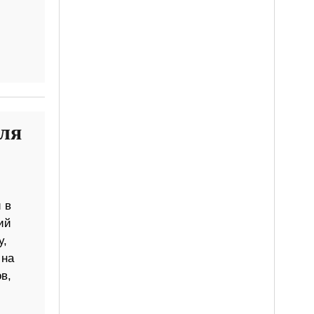
аля
 в
ий
у,
 на
в,