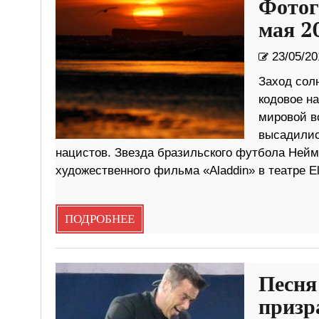
Фотог
мая 2
23/05/20
Заход сол
кодовое н
мировой в
высадилис
нацистов. Звезда бразильского футбола Ней
художественного фильма «Aladdin» в театре El
ПОДРОБНЕЕ
Песня
призр