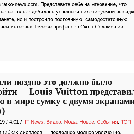
ratko-news.com. Представьте себе на мгновение, что
тво не только добилось успешной пилотируемой высадк
ланете, но и построило постоянную, самодостаточную
нем интервью Inverse профессор Скотт Соломон из
или поздно это должно было
ойти — Louis Vuitton представи
ю в мире сумку с двумя экранам
о)
19
/
4:01 /
IT News
,
Видео
,
Мода
,
Новое
,
События
,
ТОП
я гибких дисплеев — последнее модное увлечение.