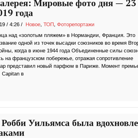
алерея: Мировые фото дня — 23
019 года
19
/
4:26 /
Новое
,
ТОП
,
Фоторепортажи
нца над «золотым пляжем» в Нормандии, Франция. Это
азвание одной из точек высадки союзников во время Вто
ойны, когда в июне 1944 года Объединенные силы союз
ь на французском побережье, отражая сопротивление
мар представил новый парфюм в Париже. Момент премь
 Capitan в
 Робби Уильямса была вдохновлена
аками