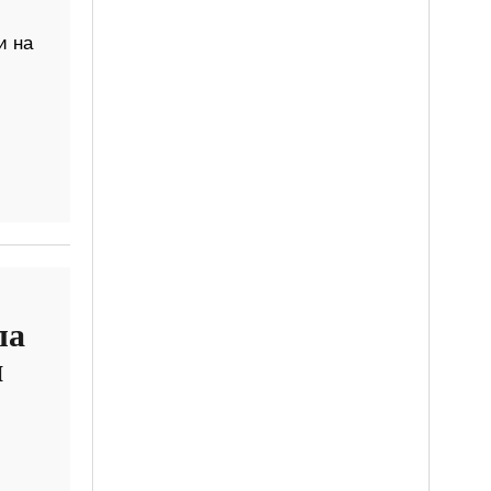
и на
ла
и