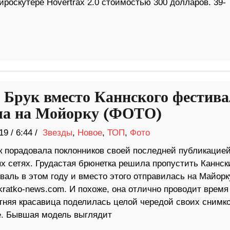
гироскутере Hovertrax 2.0 стоимостью 300 долларов. 39-
 Брук вместо Каннского фестив
ла на Мойорку (ФОТО)
19
/
6:44 /
Звезды
,
Новое
,
ТОП
,
Фото
к порадовала поклонников своей последней публикацией
х сетях. Грудастая брюнетка решила пропустить Каннск
аль в этом году и вместо этого отправилась на Майорк
ratko-news.com. И похоже, она отлично проводит время
етняя красавица поделилась целой чередой своих снимко
е. Бывшая модель выглядит