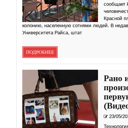
сообщает k
человечес
Красной п
колонию, населенную сотнями людей. В недав
Университета Райса, штат
ПОДРОБНЕЕ
Рано 
произ
перву
(Виде
23/05/20
Технологи