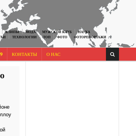
КЛИПЫ
МОДА
МУЖСКОЙ КЛУБ
НАУКА
ТЬИ
ТЕХНОЛОГИИ
ТОП
ФОТО
ФОТОРЕПОРТАЖИ
9
КОНТАКТЫ
О НАС
ю
йоне
иллоу
вой