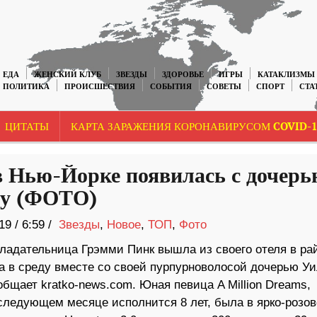
ЕДА
ЖЕНСКИЙ КЛУБ
ЗВЕЗДЫ
ЗДОРОВЬЕ
ИГРЫ
КАТАКЛИЗМЫ
ПОЛИТИКА
ПРОИСШЕСТВИЯ
СОБЫТИЯ
СОВЕТЫ
СПОРТ
СТА
ЦИТАТЫ
КАРТА ЗАРАЖЕНИЯ КОРОНАВИРУСОМ COVID-1
в Нью-Йорке появилась с дочерь
у (ФОТО)
19
/
6:59 /
Звезды
,
Новое
,
ТОП
,
Фото
ладательница Грэмми Пинк вышла из своего отеля в ра
а в среду вместе со своей пурпурноволосой дочерью У
бщает kratko-news.com. Юная певица A Million Dreams,
 следующем месяце исполнится 8 лет, была в ярко-розо