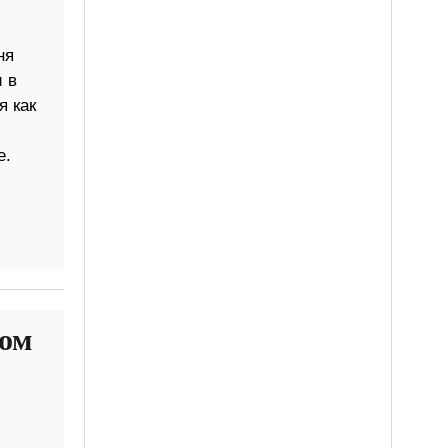
ня
 в
я как
е.
дом