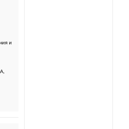
ния и
А,