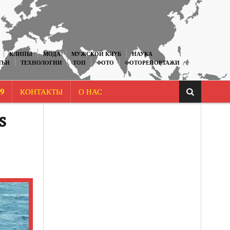
КЛИПЫ
МОДА
МУЖСКОЙ КЛУБ
НАУКА
ТЬИ
ТЕХНОЛОГИИ
ТОП
ФОТО
ФОТОРЕПОРТАЖИ
9
КОНТАКТЫ
О НАС
s