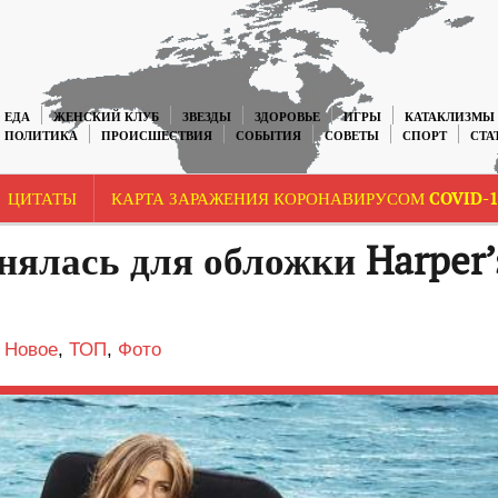
ЕДА
ЖЕНСКИЙ КЛУБ
ЗВЕЗДЫ
ЗДОРОВЬЕ
ИГРЫ
КАТАКЛИЗМЫ
ПОЛИТИКА
ПРОИСШЕСТВИЯ
СОБЫТИЯ
СОВЕТЫ
СПОРТ
СТА
ЦИТАТЫ
КАРТА ЗАРАЖЕНИЯ КОРОНАВИРУСОМ COVID-1
ялась для обложки Harper’
,
Новое
,
ТОП
,
Фото