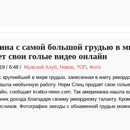
на с самой большой грудью в м
ет свои голые видео онлайн
19
/
6:48 /
Мужской Клуб
,
Новое
,
ТОП
,
Фото
 крупнейшей в мире грудью, занесенная в книгу рекорд
нашла необычную работу. Норм Слиц продает свои голы
айн, сообщает kratko-news.com. Так американка нашла 
чник дохода благодаря своему рекордному таланту. Кро
дписчиков. Фотографии звезды с обнаженной грудью можн