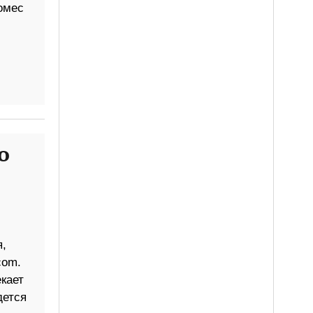
омес
o
,
com.
кает
дется