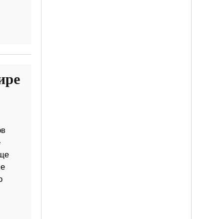
ире
ов
е
еще
ме
о