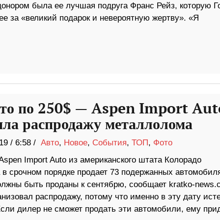
 донором была ее лучшая подруга Франс Рейз, которую Г
ее за «великий подарок и невероятную жертву». «Я
вто по 250$ — Aspen Import Aut
ила распродажу металлолома
19
/
6:58 /
Авто
,
Новое
,
События
,
ТОП
,
Фото
spen Import Auto из американского штата Колорадо
 в срочном порядке продает 73 подержанных автомобиля
олжны быть проданы к сентябрю, сообщает kratko-news.
низовал распродажу, потому что именно в эту дату исте
Если дилер не сможет продать эти автомобили, ему при