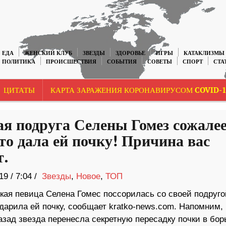
ЕДА
ЖЕНСКИЙ КЛУБ
ЗВЕЗДЫ
ЗДОРОВЬЕ
ИГРЫ
КАТАКЛИЗМЫ
ПОЛИТИКА
ПРОИСШЕСТВИЯ
СОБЫТИЯ
СОВЕТЫ
СПОРТ
СТА
ЦИТАТЫ
КАРТА ЗАРАЖЕНИЯ КОРОНАВИРУСОМ COVID-1
я подруга Селены Гомез сожалее
что дала ей почку! Причина вас
т.
19
/
7:04 /
Звезды
,
Новое
,
ТОП
кая певица Селена Гомес поссорилась со своей подруго
дарила ей почку, сообщает kratko-news.com. Напомним, 
азад звезда перенесла секретную пересадку почки в бор