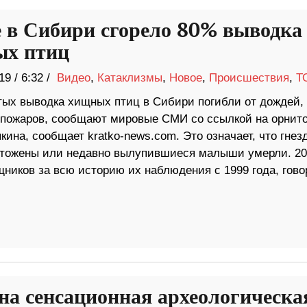
е в Сибири сгорело 80% выводка
х птиц
19
/
6:32 /
Видео
,
Катаклизмы
,
Новое
,
Происшествия
,
Т
тых выводка хищных птиц в Сибири погибли от дождей, 
 пожаров, сообщают мировые СМИ со ссылкой на орнито
кина, сообщает kratko-news.com. Это означает, что гнез
тожены или недавно вылупившиеся малыши умерли. 20
ников за всю историю их наблюдения с 1999 года, гово
на сенсационная археологическа