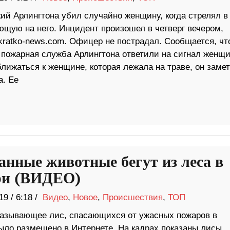
ий Арлингтона убил случайно женщину, когда стрелял в
ющую на него. Инцидент произошел в четверг вечером,
kratko-news.com. Офицер не пострадал. Сообщается, чт
 пожарная служба Арлингтона ответили на сигнал женщ
лижаться к женщине, которая лежала на траве, он заме
а. Ее
анные животные бегут из леса в
ри (ВИДЕО)
19
/
6:18 /
Видео
,
Новое
,
Происшествия
,
ТОП
казывающее лис, спасающихся от ужасных пожаров в
ыло размещено в Интернете. На кадрах показаны лисы,