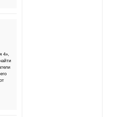
 4»,
найти
атели
его
от