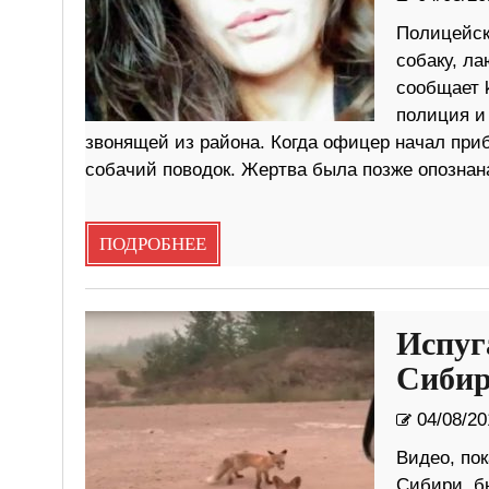
Полицейск
собаку, ла
сообщает 
полиция и
звонящей из района. Когда офицер начал приб
собачий поводок. Жертва была позже опознан
ПОДРОБНЕЕ
Испуг
Сиби
04/08/20
Видео, по
Сибири, б