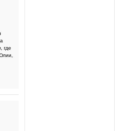
н
на
, где
Юлии,