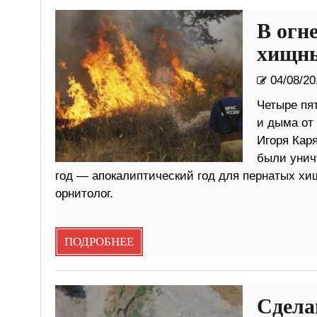
В огн
хищны
04/08/20
Четыре пя
и дыма от
Игоря Каря
были унич
год — апокалиптический год для пернатых хищ
орнитолог.
ПОДРОБНЕЕ
Сдела