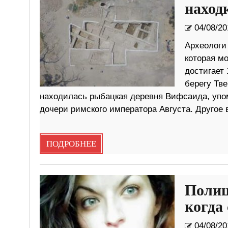
наход
04/08/20
Археологи
которая м
достигает 
берегу Тве
находилась рыбацкая деревня Вифсаида, упом
дочери римского императора Августа. Друго
ПОДРОБНЕЕ
Полиц
когда
04/08/20