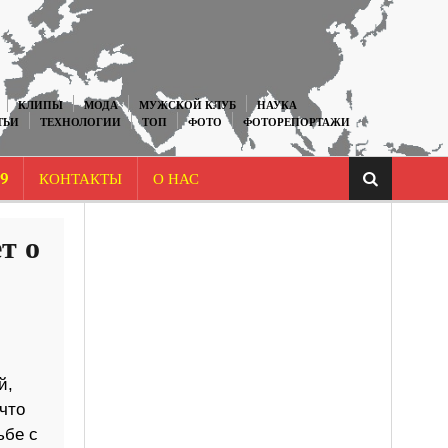
КЛИПЫ
МОДА
МУЖСКОЙ КЛУБ
НАУКА
ТЬИ
ТЕХНОЛОГИИ
ТОП
ФОТО
ФОТОРЕПОРТАЖИ
9
КОНТАКТЫ
О НАС
т о
й,
что
ьбе с