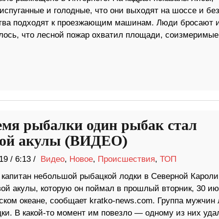
испуганные и голодные, что они выходят на шоссе и бе
тва подходят к проезжающим машинам. Люди бросают 
алось, что лесной пожар охватил площади, соизмеримые
емя рыбалки один рыбак стал
ой акулы (ВИДЕО)
19
/
6:13 /
Видео
,
Новое
,
Происшествия
,
ТОП
, капитан небольшой рыбацкой лодки в Северной Кароли
ой акулы, которую он поймал в прошлый вторник, 30 ию
ском океане, сообщает kratko-news.com. Группа мужчин 
дки. В какой-то момент им повезло — одному из них уда