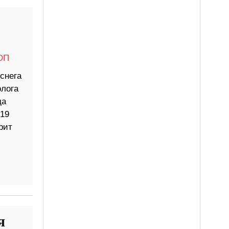
ОП
снега
лога
да
19
рит
я