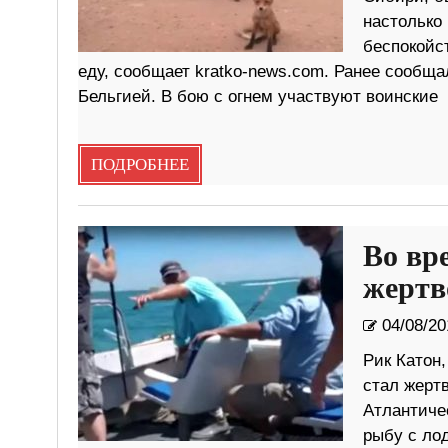
настолько 
беспокойс
еду, сообщает kratko-news.com. Ранее сообщ
Бельгией. В бою с огнем участвуют воинские
ПОДРОБНЕЕ
Во вр
жертв
04/08/20
Рик Катон
стал жертв
Атлантиче
рыбу с ло