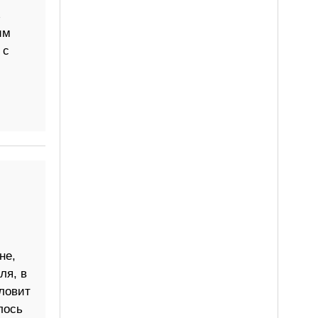
з
им
 с
не,
ля, в
ловит
лось