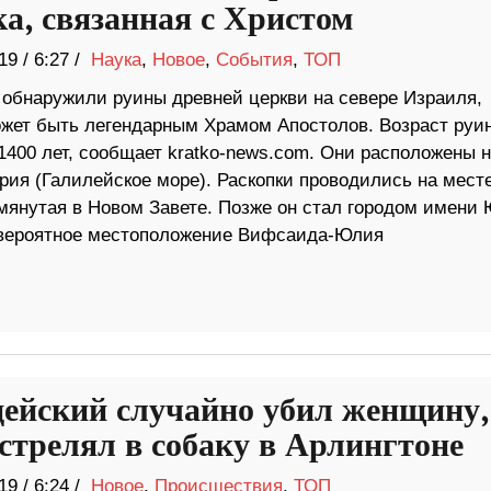
ка, связанная с Христом
19
/
6:27 /
Наука
,
Новое
,
События
,
ТОП
 обнаружили руины древней церкви на севере Израиля,
ожет быть легендарным Храмом Апостолов. Возраст руи
1400 лет, сообщает kratko-news.com. Они расположены 
рия (Галилейское море). Раскопки проводились на месте
янутая в Новом Завете. Позже он стал городом имени 
е вероятное местоположение Вифсаида-Юлия
ейский случайно убил женщину,
 стрелял в собаку в Арлингтоне
19
/
6:24 /
Новое
,
Происшествия
,
ТОП