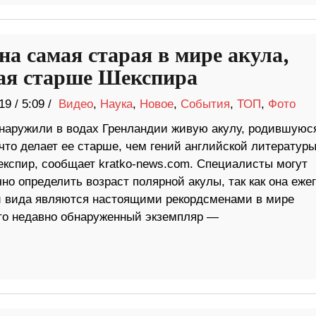
на самая старая в мире акула,
ая старше Шекспира
19
/
5:09 /
Видео
,
Наука
,
Новое
,
События
,
ТОП
,
Фото
наружили в водах Гренландии живую акулу, родившуюс
 что делает ее старше, чем гений английской литератур
кспир, сообщает kratko-news.com. Специалисты могут
о определить возраст полярной акулы, так как она еже
ли вида являются настоящими рекордсменами в мире
то недавно обнаруженный экземпляр —