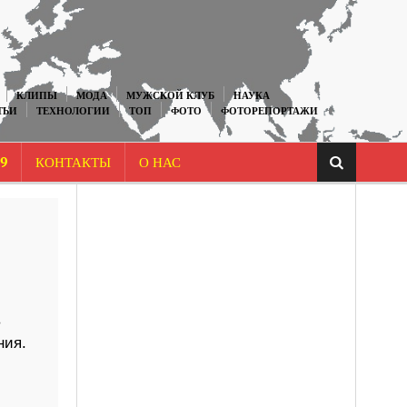
КЛИПЫ
МОДА
МУЖСКОЙ КЛУБ
НАУКА
ТЬИ
ТЕХНОЛОГИИ
ТОП
ФОТО
ФОТОРЕПОРТАЖИ
9
КОНТАКТЫ
О НАС
в
ния.