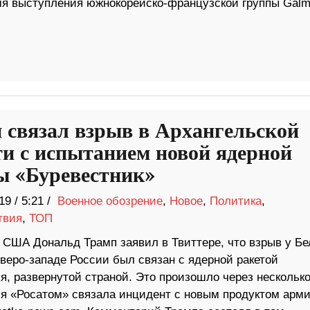
емя выступления южнокорейско-французской группы Gal
 связал взрыв в Архангельской
ти с испытанием новой ядерной
ы «Буревестник»
19
/
5:21 /
Военное обозрение
,
Новое
,
Политика
,
твия
,
ТОП
 США Дональд Трамп заявил в Твиттере, что взрыв у Бе
веро-западе России был связан с ядерной ракетой
я, развернутой страной. Это произошло через нескольк
ция «Росатом» связала инцидент с новым продуктом арми