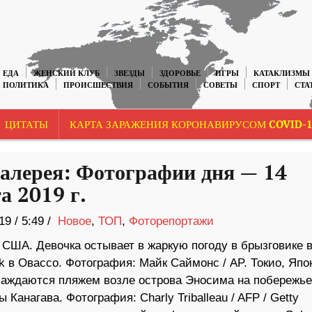
ЕДА
ЖЕНСКИЙ КЛУБ
ЗВЕЗДЫ
ЗДОРОВЬЕ
ИГРЫ
КАТАКЛИЗМЫ
ПОЛИТИКА
ПРОИСШЕСТВИЯ
СОБЫТИЯ
СОВЕТЫ
СПОРТ
СТА
ЦИТАТЫ
КАРТА ЗАРАЖЕНИЯ КОРОНАВИРУСОМ COVID-1
алерея: Фотографии дня — 14
а 2019 г.
19
/
5:49 /
Новое
,
ТОП
,
Фоторепортажи
 США. Девочка остывает в жаркую погоду в брызговике 
k в Овассо. Фотография: Майк Саймонс / AP. Токио, Япо
аждаются пляжем возле острова Эносима на побережье
 Канагава. Фотография: Charly Triballeau / AFP / Getty