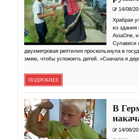
14/08/20
Храбрая у
из здания 
AsiaOne, 
Сулавеси 
двухметровая рептилия проскользнула в гос
змею, чтобы успокоить детей. «Сначала я дер
ПОДРОБНЕЕ
В Гер
нака
14/08/20