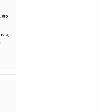
 его
теля,
а