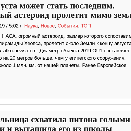
густа может стать последним.
ый астероид пролетит мимо земл
19
/
5:02 /
Наука
,
Новое
,
События
,
ТОП
 НАСА, огромный астероид, размер которого сопостави
пирамиды Хеопса, пролетит около Земли к концу августа
kratko-news.com. Диаметр объекта 2019 OU1 составляет
о на 20 метров больше, чем у египетского сооружения.
около 1 млн. км. от нашей планеты. Ранее Европейское
льница схватила питона голыми
и и вытащила его из школы