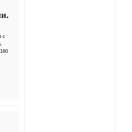
и.
м с
,
 160