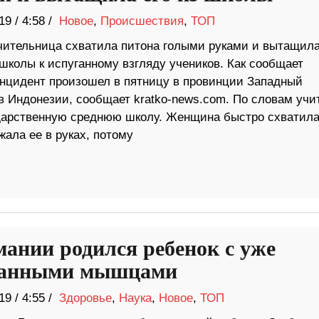
19
/
4:58 /
Новое
,
Происшествия
,
ТОП
чительница схватила питона голыми руками и вытащила
школы к испуганному взгляду учеников. Как сообщает
инцидент произошел в пятницу в провинции Западный
в Индонезии, сообщает kratko-news.com. По словам учи
ударственную среднюю школу. Женщина быстро схватил
жала ее в руках, потому
мании родился ребенок с уже
чанными мышцами
19
/
4:55 /
Здоровье
,
Наука
,
Новое
,
ТОП