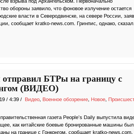
осле взрыва под Архангельском. Первоначально
тво обороны заявило, что фоновое излучение остается
родские власти в Северодвинске, на севере России, зая
ии, сообщает kratko-news.com. Гринпис, однако, сказал
 отправил БТРы на границу с
нгом (ВИДЕО)
19
/
4:39 /
Видео
,
Военное обозрение
,
Новое
,
Происшес
правительственная газета People’s Daily выпустила виде
щее, как китайские боевые бронированные машины был
ны на границе с Гонконгом, сообщает kratko-news.com.