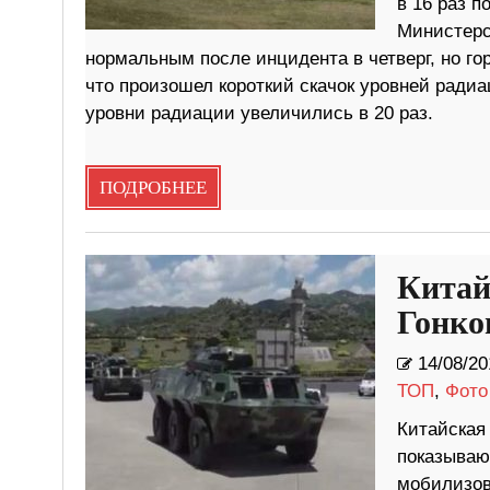
в 16 раз п
Министерс
нормальным после инцидента в четверг, но го
что произошел короткий скачок уровней радиац
уровни радиации увеличились в 20 раз.
ПОДРОБНЕЕ
Китай
Гонко
14/08/20
ТОП
,
Фото
Китайская 
показываю
мобилизова