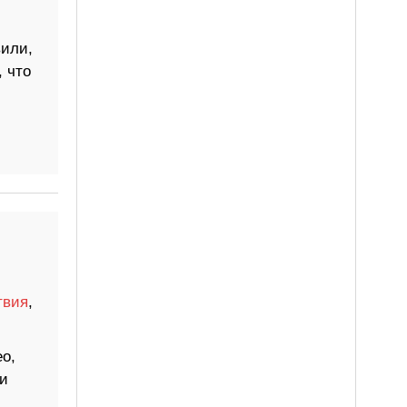
вили,
, что
твия
,
о,
и