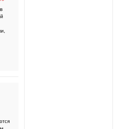
в
ей
ки,
ются
ом