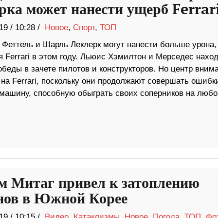
рка может нанести ущерб Ferrar
19
/
10:28 /
Новое
,
Спорт
,
ТОП
 Феттель и Шарль Леклерк могут нанести больше урона,
 Ferrari в этом году. Льюис Хэмилтон и Мерседес нахо
обеды в зачете пилотов и конструкторов. Но центр вним
на Ferrari, поскольку они продолжают совершать ошибк
и машину, способную обыграть своих соперников на любо
 Митаг привел к затоплению
нов в Южной Корее
19
/
10:15 /
Видео
,
Катаклизмы
,
Новое
,
Погода
,
ТОП
,
Фо