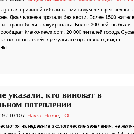
tag стал причиной гибели как минимум четырех человек 
ее. Два человека пропали без вести. Более 1500 жител
ти страны были эвакуированы. Более 300 рейсов были
сообщает kratko-news.com. 20 000 жителей города Суса
пасности оползней в результате проливного дождя,
ены
е указали, кто виноват в
льном потеплении
19
/
10:10 /
Наука
,
Новое
,
ТОП
несмотря на недавние экологические заявления, не явля
причиной загрязнения воздуха углекислым газом. Об эт