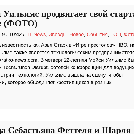
 Уильямс продвигает свой старт
e (ФОТО)
19
/
10:42 /
IT News
,
Звезды
,
Новое
,
События
,
ТОП
,
Фот
известность как Арья Старк в «Игре престолов» HBO, н
ьямс также является технологическим предпринимател
kratko-news.com. В четверг 22-летняя Мэйси Уильямс б
м TechCrunch Disrupt, сетевой конференции для ведущи
устрии технологий. Уильямс вышла на сцену, чтобы
нии, которое объединяет креативщиков в разных
а Себастьяна Феттеля и Шарля