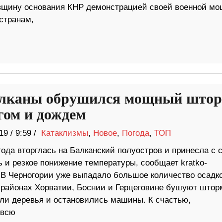
довщину основания КНР демонстрацией своей военной мо
 странам,
лканы обрушился мощный што
егом и дождем
19
/
9:59 /
Катаклизмы
,
Новое
,
Погода
,
ТОП
ода вторглась на Балканский полуостров и принесла с 
ь и резкое понижение температуры, сообщает kratko-
 В Черногории уже выпадало большое количество осадко
 районах Хорватии, Боснии и Герцеговине бушуют штор
ли деревья и остановились машины. К счастью,
 всю