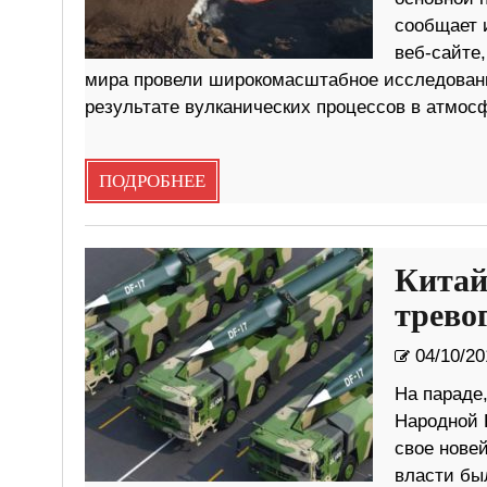
сообщает 
веб-сайте,
мира провели широкомасштабное исследовани
результате вулканических процессов в атмосф
ПОДРОБНЕЕ
Китай
тревог
04/10/20
На параде
Народной 
свое нове
власти был