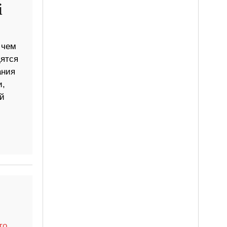
i
 чем
дятся
ания
и,
й
то