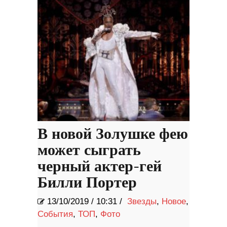
В новой Золушке фею
может сыграть
черный актер-гей
Билли Портер
13/10/2019
/
10:31 /
Звезды
,
Новое
,
События
,
ТОП
,
Фото