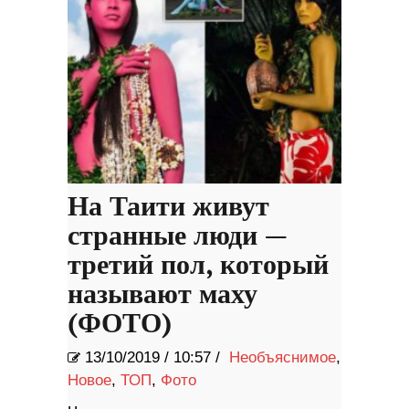
На Таити живут
странные люди —
третий пол, который
называют маху
(ФОТО)
13/10/2019
/
10:57 /
Необъяснимое
,
Новое
,
ТОП
,
Фото