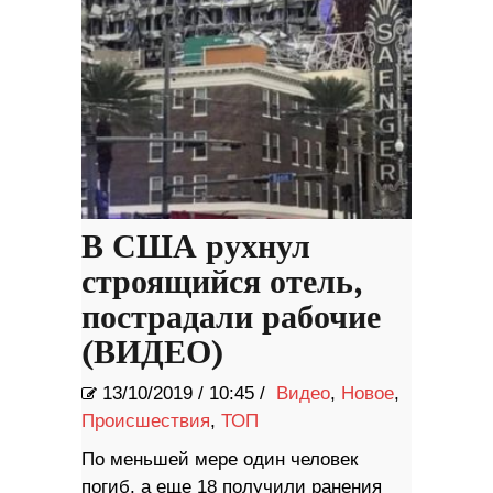
В США рухнул
строящийся отель,
пострадали рабочие
(ВИДЕО)
13/10/2019
/
10:45 /
Видео
,
Новое
,
Происшествия
,
ТОП
По меньшей мере один человек
погиб, а еще 18 получили ранения