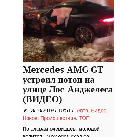
Mercedes AMG GT
устроил потоп на
улице Лос-Анджелеса
(ВИДЕО)
13/10/2019
/
10:51 /
Авто
,
Видео
,
Новое
,
Происшествия
,
ТОП
По словам очевидцев, молодой
водитель Mercedes ехал со