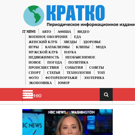
IT NEWS
АВТО
АФИША
ВИДЕО
ВОЕННОЕ ОБОЗРЕНИЕ
ЕДА
ЖЕНСКИЙ КЛУБ
ЗВЕЗДЫ
ЗДОРОВЬЕ
ИГРЫ
КАТАКЛИЗМЫ
КЛИПЫ
МОДА
МУЖСКОЙ КЛУБ
НАУКА
НЕДВИЖИМОСТЬ
НЕОБЪЯСНИМОЕ
НОВОЕ
ПОГОДА
ПОЛИТИКА
ПРОИСШЕСТВИЯ
СОБЫТИЯ
СОВЕТЫ
СПОРТ
СТАТЬИ
ТЕХНОЛОГИИ
ТОП
ФОТО
ФОТОРЕПОРТАЖИ
ЭЗОТЕРИКА
ЭКОНОМИКА
ЮМОР
Меню