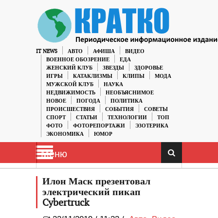
IT NEWS
АВТО
АФИША
ВИДЕО
ВОЕННОЕ ОБОЗРЕНИЕ
ЕДА
ЖЕНСКИЙ КЛУБ
ЗВЕЗДЫ
ЗДОРОВЬЕ
ИГРЫ
КАТАКЛИЗМЫ
КЛИПЫ
МОДА
МУЖСКОЙ КЛУБ
НАУКА
НЕДВИЖИМОСТЬ
НЕОБЪЯСНИМОЕ
НОВОЕ
ПОГОДА
ПОЛИТИКА
ПРОИСШЕСТВИЯ
СОБЫТИЯ
СОВЕТЫ
СПОРТ
СТАТЬИ
ТЕХНОЛОГИИ
ТОП
ФОТО
ФОТОРЕПОРТАЖИ
ЭЗОТЕРИКА
ЭКОНОМИКА
ЮМОР
Меню
Илон Маск презентовал
электрический пикап
Cybertruck