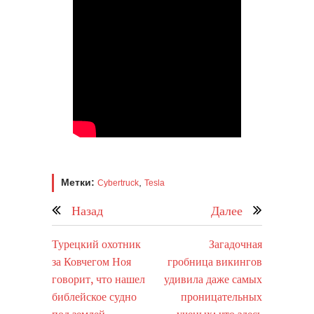
Метки:
,
Cybertruck
Tesla
Назад
Далее
Турецкий охотник
Загадочная
за Ковчегом Ноя
гробница викингов
говорит, что нашел
удивила даже самых
библейское судно
проницательных