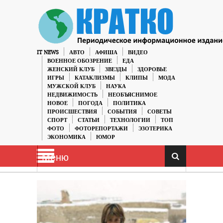
IT NEWS
АВТО
АФИША
ВИДЕО
ВОЕННОЕ ОБОЗРЕНИЕ
ЕДА
ЖЕНСКИЙ КЛУБ
ЗВЕЗДЫ
ЗДОРОВЬЕ
ИГРЫ
КАТАКЛИЗМЫ
КЛИПЫ
МОДА
МУЖСКОЙ КЛУБ
НАУКА
НЕДВИЖИМОСТЬ
НЕОБЪЯСНИМОЕ
НОВОЕ
ПОГОДА
ПОЛИТИКА
ПРОИСШЕСТВИЯ
СОБЫТИЯ
СОВЕТЫ
СПОРТ
СТАТЬИ
ТЕХНОЛОГИИ
ТОП
ФОТО
ФОТОРЕПОРТАЖИ
ЭЗОТЕРИКА
ЭКОНОМИКА
ЮМОР
Меню