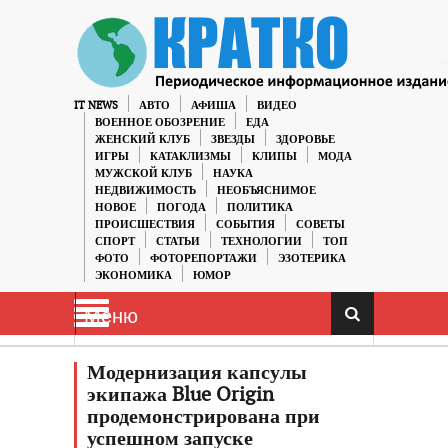
IT NEWS
АВТО
АФИША
ВИДЕО
ВОЕННОЕ ОБОЗРЕНИЕ
ЕДА
ЖЕНСКИЙ КЛУБ
ЗВЕЗДЫ
ЗДОРОВЬЕ
ИГРЫ
КАТАКЛИЗМЫ
КЛИПЫ
МОДА
МУЖСКОЙ КЛУБ
НАУКА
НЕДВИЖИМОСТЬ
НЕОБЪЯСНИМОЕ
НОВОЕ
ПОГОДА
ПОЛИТИКА
ПРОИСШЕСТВИЯ
СОБЫТИЯ
СОВЕТЫ
СПОРТ
СТАТЬИ
ТЕХНОЛОГИИ
ТОП
ФОТО
ФОТОРЕПОРТАЖИ
ЭЗОТЕРИКА
ЭКОНОМИКА
ЮМОР
Меню
Модернизация капсулы
экипажа Blue Origin
продемонстрирована при
успешном запуске