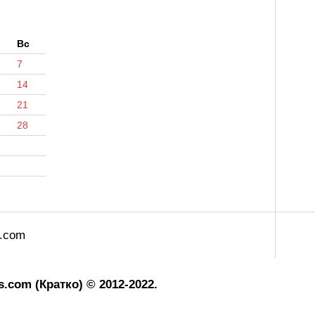
б
Вс
7
14
21
28
s.com
.com (Кратко) © 2012-2022.