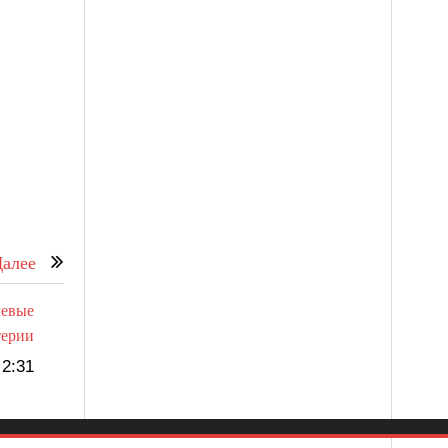
алее
чевые
терии
2:31