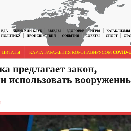
ЕДА
ЖЕНСКИЙ КЛУБ
ЗВЕЗДЫ
ЗДОРОВЬЕ
ИГРЫ
КАТАКЛИЗМЫ
ПОЛИТИКА
ПРОИСШЕСТВИЯ
СОБЫТИЯ
СОВЕТЫ
СПОРТ
СТА
ЦИТАТЫ
КАРТА ЗАРАЖЕНИЯ КОРОНАВИРУСОМ COVID-1
а предлагает закон,
и использовать вооруженн
П