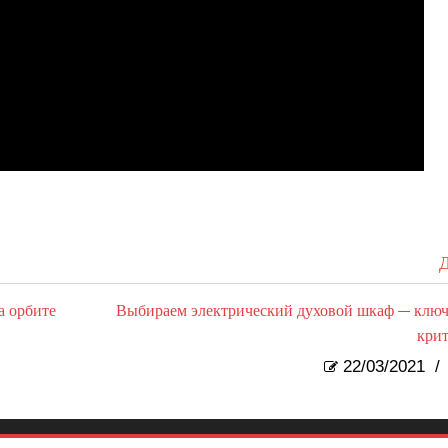
Д
а орбите
Выбираем электрический духовой шкаф — клю
кри
22/03/2021
/