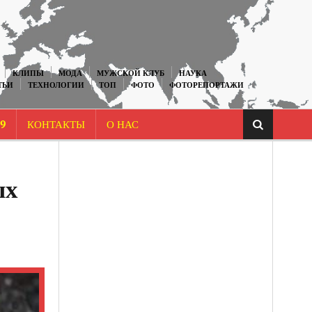
КЛИПЫ
МОДА
МУЖСКОЙ КЛУБ
НАУКА
ТЬИ
ТЕХНОЛОГИИ
ТОП
ФОТО
ФОТОРЕПОРТАЖИ
9
КОНТАКТЫ
О НАС
ых