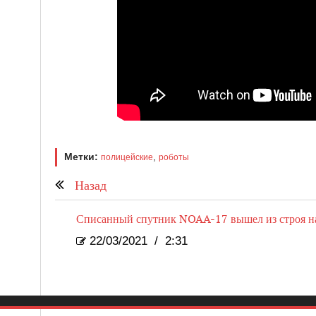
Метки:
,
полицейские
роботы
Назад
Списанный спутник NOAA-17 вышел из строя н
22/03/2021
/
2:31