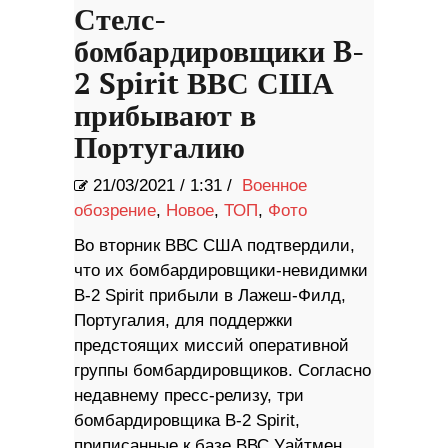
Стелс-
бомбардировщики B-
2 Spirit ВВС США
прибывают в
Португалию
21/03/2021
/
1:31 /
Военное
обозрение
,
Новое
,
ТОП
,
Фото
Во вторник ВВС США подтвердили,
что их бомбардировщики-невидимки
B-2 Spirit прибыли в Лажеш-Филд,
Португалия, для поддержки
предстоящих миссий оперативной
группы бомбардировщиков. Согласно
недавнему пресс-релизу, три
бомбардировщика B-2 Spirit,
приписанные к базе ВВС Уайтмен,