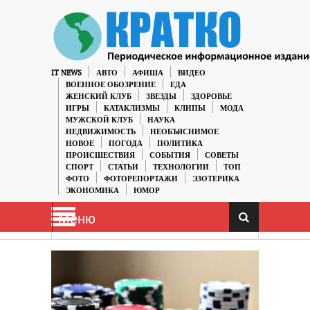
IT NEWS
АВТО
АФИША
ВИДЕО
ВОЕННОЕ ОБОЗРЕНИЕ
ЕДА
ЖЕНСКИЙ КЛУБ
ЗВЕЗДЫ
ЗДОРОВЬЕ
ИГРЫ
КАТАКЛИЗМЫ
КЛИПЫ
МОДА
МУЖСКОЙ КЛУБ
НАУКА
НЕДВИЖИМОСТЬ
НЕОБЪЯСНИМОЕ
НОВОЕ
ПОГОДА
ПОЛИТИКА
ПРОИСШЕСТВИЯ
СОБЫТИЯ
СОВЕТЫ
СПОРТ
СТАТЬИ
ТЕХНОЛОГИИ
ТОП
ФОТО
ФОТОРЕПОРТАЖИ
ЭЗОТЕРИКА
ЭКОНОМИКА
ЮМОР
Меню