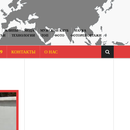
КЛИПЫ
МОДА
МУЖСКОЙ КЛУБ
НАУКА
ТЬИ
ТЕХНОЛОГИИ
ТОП
ФОТО
ФОТОРЕПОРТАЖИ
9
КОНТАКТЫ
О НАС