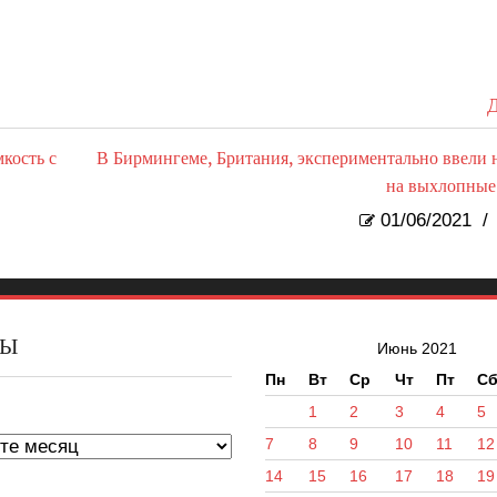
Д
кость с
В Бирмингеме, Британия, экспериментально ввели 
на выхлопные
01/06/2021
/
ВЫ
Июнь 2021
Пн
Вт
Ср
Чт
Пт
С
ы
1
2
3
4
5
7
8
9
10
11
12
14
15
16
17
18
19