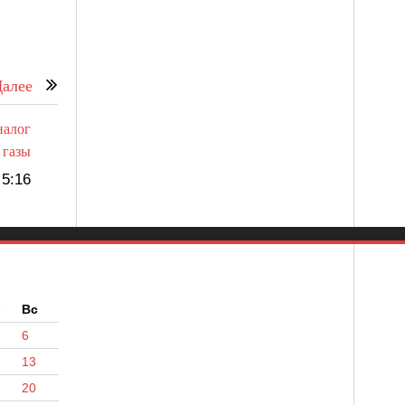
алее
налог
 газы
5:16
б
Вс
6
13
20