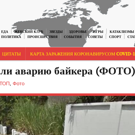
ЕДА
ЖЕНСКИЙ КЛУБ
ЗВЕЗДЫ
ЗДОРОВЬЕ
ИГРЫ
КАТАКЛИЗМЫ
ПОЛИТИКА
ПРОИСШЕСТВИЯ
СОБЫТИЯ
СОВЕТЫ
СПОРТ
СТА
ЦИТАТЫ
КАРТА ЗАРАЖЕНИЯ КОРОНАВИРУСОМ COVID-1
шли аварию байкера (ФОТО)
ТОП
,
Фото