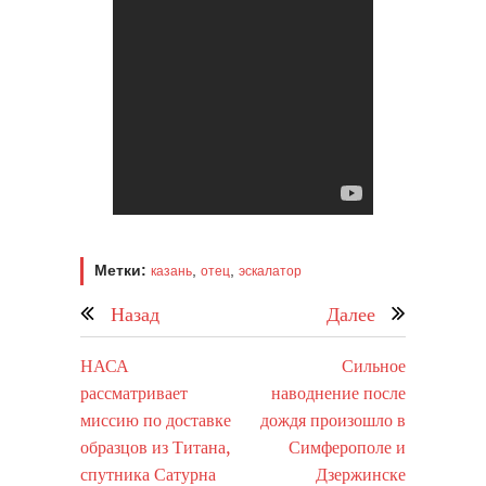
Метки:
,
,
казань
отец
эскалатор
Назад
Далее
НАСА
Сильное
рассматривает
наводнение после
миссию по доставке
дождя произошло в
образцов из Титана,
Симферополе и
спутника Сатурна
Дзержинске