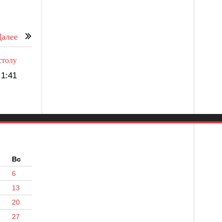
алее
столу
1:41
б
Вс
6
13
20
27