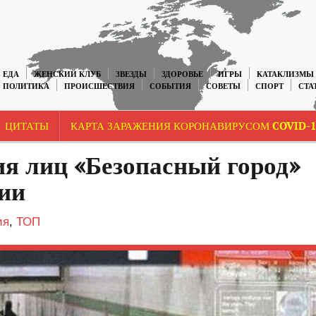
ЕДА
ЖЕНСКИЙ КЛУБ
ЗВЕЗДЫ
ЗДОРОВЬЕ
ИГРЫ
КАТАКЛИЗМЫ
ПОЛИТИКА
ПРОИСШЕСТВИЯ
СОБЫТИЯ
СОВЕТЫ
СПОРТ
СТА
ЦИТАТЫ
КАРТА ЗАРАЖЕНИЯ КОРОНАВИРУСОМ COVID-1
я лиц «Безопасный город»
сии
ия
,
ТОП