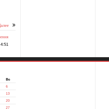
алее
ления
4:51
б
Вс
6
13
20
27