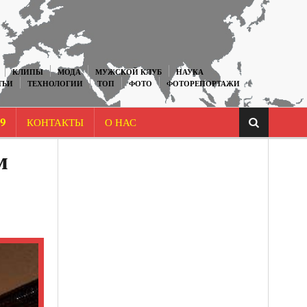
КЛИПЫ
МОДА
МУЖСКОЙ КЛУБ
НАУКА
ТЬИ
ТЕХНОЛОГИИ
ТОП
ФОТО
ФОТОРЕПОРТАЖИ
9
КОНТАКТЫ
О НАС
м