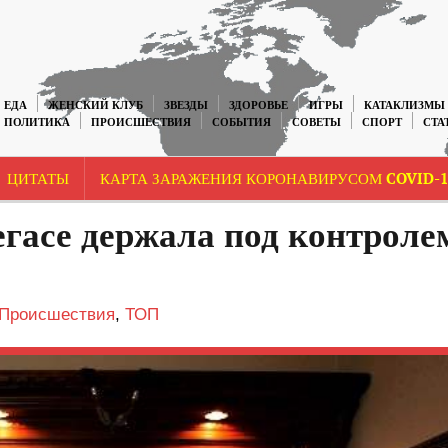
ЕДА
ЖЕНСКИЙ КЛУБ
ЗВЕЗДЫ
ЗДОРОВЬЕ
ИГРЫ
КАТАКЛИЗМЫ
ПОЛИТИКА
ПРОИСШЕСТВИЯ
СОБЫТИЯ
СОВЕТЫ
СПОРТ
СТА
ЦИТАТЫ
КАРТА ЗАРАЖЕНИЯ КОРОНАВИРУСОМ COVID-1
гасе держала под контроле
Происшествия
,
ТОП