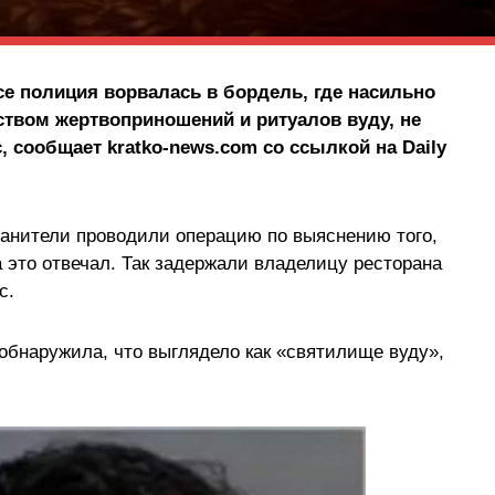
се полиция ворвалась в бордель, где насильно
твом жертвоприношений и ритуалов вуду, не
 сообщает kratko-news.com со ссылкой на Daily
анители проводили операцию по выяснению того,
а это отвечал. Так задержали владелицу ресторана
с.
обнаружила, что выглядело как «святилище вуду»,