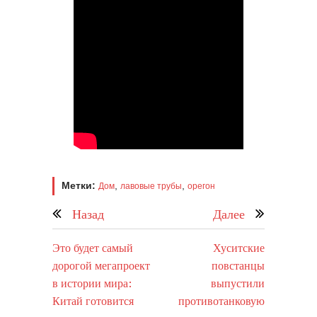
Метки:
,
,
Дом
лавовые трубы
орегон
Назад
Далее
Это будет самый
Хуситские
дорогой мегапроект
повстанцы
в истории мира:
выпустили
Китай готовится
противотанковую