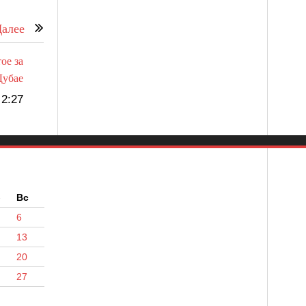
алее
ое за
Дубае
2:27
б
Вс
6
13
20
27