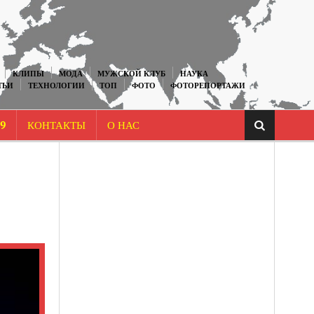
КЛИПЫ
МОДА
МУЖСКОЙ КЛУБ
НАУКА
ТЬИ
ТЕХНОЛОГИИ
ТОП
ФОТО
ФОТОРЕПОРТАЖИ
9
КОНТАКТЫ
О НАС