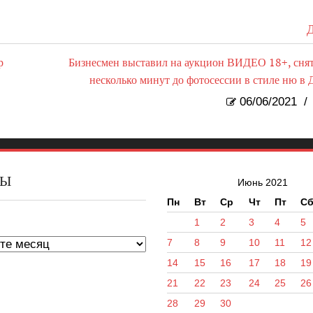
Д
р
Бизнесмен выставил на аукцион ВИДЕО 18+, снят
несколько минут до фотосессии в стиле ню в 
06/06/2021
/
ВЫ
Июнь 2021
Пн
Вт
Ср
Чт
Пт
С
ы
1
2
3
4
5
7
8
9
10
11
12
14
15
16
17
18
19
21
22
23
24
25
26
28
29
30