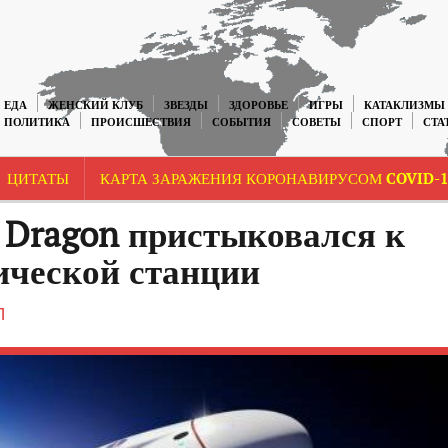
ЕДА
ЖЕНСКИЙ КЛУБ
ЗВЕЗДЫ
ЗДОРОВЬЕ
ИГРЫ
КАТАКЛИЗМЫ
ПОЛИТИКА
ПРОИСШЕСТВИЯ
СОБЫТИЯ
СОВЕТЫ
СПОРТ
СТА
ЦИТАТЫ
КАРТА ЗАРАЖЕНИЯ КОРОНАВИРУСОМ COVID-1
 Dragon пристыковался к
ческой станции
П