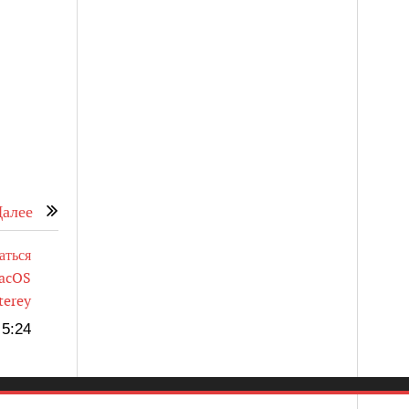
алее
аться
macOS
erey
5:24