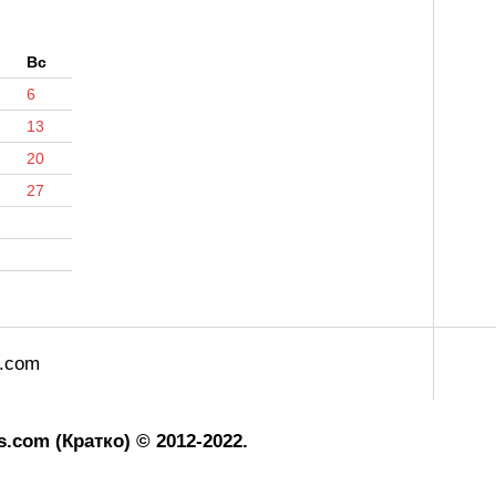
б
Вс
6
13
20
27
s.com
.com (Кратко) © 2012-2022.