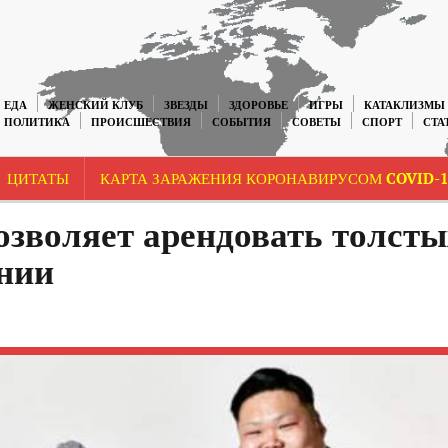
ЕДА
ЖЕНСКИЙ КЛУБ
ЗВЕЗДЫ
ЗДОРОВЬЕ
ИГРЫ
КАТАКЛИЗМЫ
ПОЛИТИКА
ПРОИСШЕСТВИЯ
СОБЫТИЯ
СОВЕТЫ
СПОРТ
СТА
ЦИТАТЫ
КАРТА ЗАРАЖЕНИЯ КОРОНАВИРУСОМ COVID-1
зволяет арендовать толсты
нии