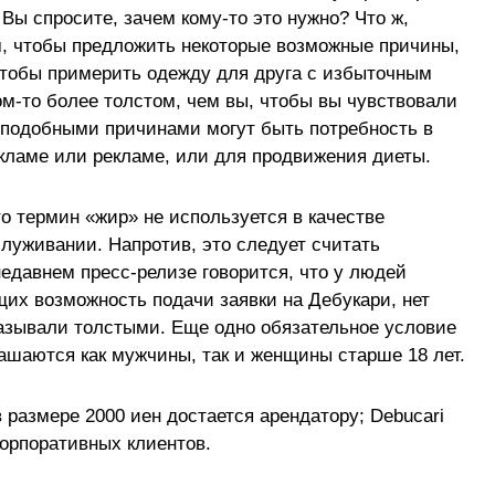
 Вы спросите, зачем кому-то это нужно? Что ж,
м, чтобы предложить некоторые возможные причины,
чтобы примерить одежду для друга с избыточным
ом-то более толстом, чем вы, чтобы вы чувствовали
оподобными причинами могут быть потребность в
екламе или рекламе, или для продвижения диеты.
то термин «жир» не используется в качестве
бслуживании. Напротив, это следует считать
давнем пресс-релизе говорится, что у людей
их возможность подачи заявки на Дебукари, нет
называли толстыми. Еще одно обязательное условие
ашаются как мужчины, так и женщины старше 18 лет.
 размере 2000 иен достается арендатору; Debucari
корпоративных клиентов.