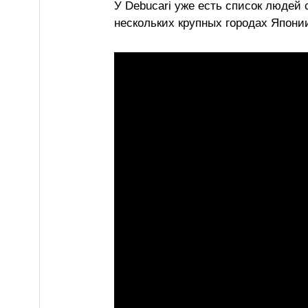
У Debucari уже есть список людей
нескольких крупных городах Японии