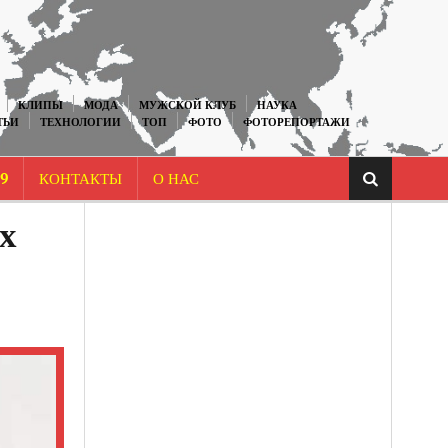
КЛИПЫ
МОДА
МУЖСКОЙ КЛУБ
НАУКА
ТЬИ
ТЕХНОЛОГИИ
ТОП
ФОТО
ФОТОРЕПОРТАЖИ
9
КОНТАКТЫ
О НАС
х